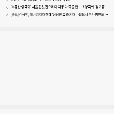
[부동산 양극화] 서울 집값 잡으려다 지방 다 죽을 판… 초양극화 '경고등'
[속보] 김용범, 레버리지 대책에 '상당한 효과 기대…필요시 추가 방안도 검토'