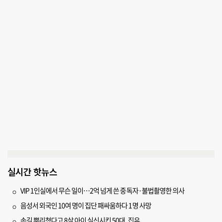
실시간 핫뉴스
VIP 1인실에서 무슨 일이…2억 넘게 쓴 중독자·불법촬영한 의사
음성서 외국인 10여 명이 집단 패싸움하다 1명 사망
손길 뿌리쳤다고 8살 아이 실신시킨 50대, 집유