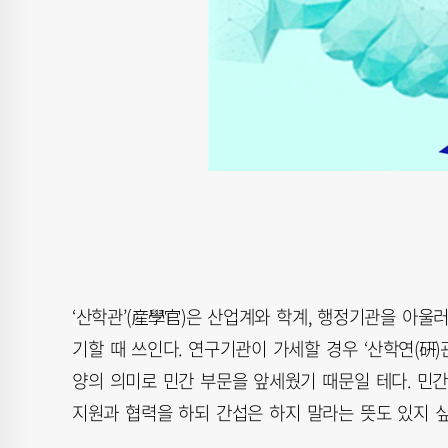
‘산학관’(産學官)은 산업계와 학계, 행정기관을 아울
기할 때 쓰인다. 연구기관이 가세할 경우 ‘산학연(硏)관
양의 의미로 민간 부문을 앞세웠기 때문일 테다. 민간
지원과 협력을 하되 간섭은 하지 말라는 뜻도 있지 싶