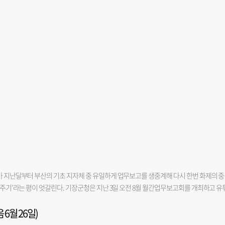
가 지난달부터 부산의 기초 지자체 중 유일하게 업무보고를 생중계해 다시 한번 화제의 
망신주기’라는 평이 엇갈린다. 기장군청은 지난 3일 오전 8월 월간업무보고회를 개최하고 유
 160억 원이 투입되는 강소형 스마트도시 조성 사업을 ‘부실 사례’로 지목하며 정확한 
 6월 26일)
 군수는 “‘왕복 4차로를 낼 공간이 없는 것 아니냐’고 몇 번을 물었는데 담당 팀장은 ‘충
담당 팀장은 ‘차선이 안 나오겠네요’라고 했다”면서 “그래서 ‘사업이 안 되는데 어떻게 