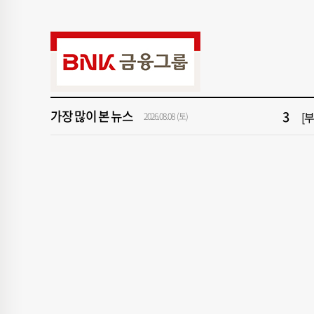
9
서
1
창
3
[
가장 많이 본 뉴스
5
반
2026.08.08 (토)
7
43
9
서
1
창