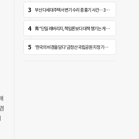
부산 다세대주택서 변기 수리 중 흉기 사건… 30대 여성 현행범 체포
靑 "단일 레버리지, 책임론보다 대책 챙기는 게 더 중요"
‘한국의 비경을 담다’ 금정산 국립공원 지정 기념 전시회
얘
 겸
에