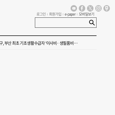
 부산공동어시장 현대화 사업 현장서 오염토 발견
로그인
회원가입
e-paper
모바일보기
신청사, 북항 재개발 부지 복합항만지구 확정
구, 부산 최초 기초생활수급자 ‘이사비· 생필품비’ 지원
꺾인 ‘부산 아파트 시장’ 청약 미달·미분양 심화
국 해양수산부’ 2030년 부산 북항시대 연다
 부산공동어시장 현대화 사업 현장서 오염토 발견
신청사, 북항 재개발 부지 복합항만지구 확정