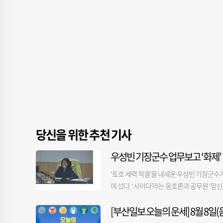
당신을 위한 추천 기사
우성빈 기장군수 업무보고 ‘화제’
‘토호 세력 척결’을 내세운 우성빈 기장군수
에 섰다. ‘사이다’라는 옹호론과 공무원 ‘
브로 생중계했다. 이날 우 군수가 국비와 군비
[부산일보 오늘의 운세] 8월 8일(음
계획 수립을 강조하는 장면이 화제가 됐다. 우
가능하다’고 답하길래 용궁사에 직접 가보니 