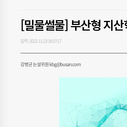
[밀물썰물] 부산형 지산
입력 : 2022-11-23 18:37:17
강병균 논설위원 kbg@busan.com