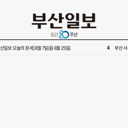
10
면1번가 상권활성화, 금정구 용역 그대로 ‘복붙’
[단독]
2
원 파크골프장 일찍 개장했더니 새벽부터 ‘문전성시’
해수부 
4
부산일보 오늘의 운세] 8월 7일(음 6월 25일)
부산 서
6
가雨…주말 부울경 비 소식
회복세 
8
년 통닭·45년 국밥… 노포 맛집이 키운 골목시장 [골목시장, 다시 장날]
‘대한민
10
면1번가 상권활성화, 금정구 용역 그대로 ‘복붙’
[단독]
2
원 파크골프장 일찍 개장했더니 새벽부터 ‘문전성시’
해수부 