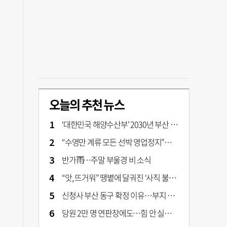
오늘의 추천 뉴스
‘대한민국 해양수산부’ 2030년 부산 북항시대 연다
“수영만 계류 모든 선박 영업정지”… 재개발 속도전
반가雨…주말 부울경 비 소식
“앗, 뜨거워” 땡볕에 달궈진 ‘사직 불가마’ 관중석 무려 70도
신청사 부산 동구 확정 이유…부지 용이성·접근성·집적 가능성이 운명 갈랐다 [해수부 북항 시대]
당원 2만 명 연판장에도…힘 안 실리는 ‘장동혁 사퇴’ 공세