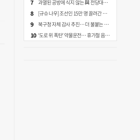
과열된 공방에 식지 않는 與 전당대회… 호남·수도권 집중하는 후보들
[규슈 나우] 조선인 15만 명 끌려간 치쿠호 탄광… 대를 이은 진실 캐기
북구청 자체 감사 추진… 더 불붙는 북구 신청사 갈등
‘도로 위 폭탄’ 약물운전… 휴가철 음주와 병행 단속 [교통안전, 시민이 만든다]