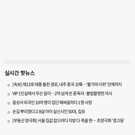
실시간 핫뉴스
[속보] 제13호 태풍 돌핀 경로, 내주 중국 상륙…'불가마 더위' 언제까지
VIP 1인실에서 무슨 일이…2억 넘게 쓴 중독자·불법촬영한 의사
음성서 외국인 10여 명이 집단 패싸움하다 1명 사망
손길 뿌리쳤다고 8살 아이 실신시킨 50대, 집유
[부동산 양극화] 서울 집값 잡으려다 지방 다 죽을 판… 초양극화 '경고등'