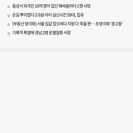
음성서 외국인 10여 명이 집단 패싸움하다 1명 사망
손길 뿌리쳤다고 8살 아이 실신시킨 50대, 집유
[부동산 양극화] 서울 집값 잡으려다 지방 다 죽을 판… 초양극화 '경고등'
기록적 폭염에 경남 2명 온열질환 사망