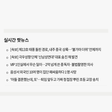
실시간 핫뉴스
[속보] 제13호 태풍 돌핀 경로, 내주 중국 상륙…'불가마 더위' 언제까지
[속보] 극우성향 단체 '신남성연대' 대표 숨진 채 발견
VIP 1인실에서 무슨 일이…2억 넘게 쓴 중독자·불법촬영한 의사
음성서 외국인 10여 명이 집단 패싸움하다 1명 사망
'아들 결혼했는데, 또'…퇴임 앞두고 가짜 청첩장 뿌린 초등 교장 송치