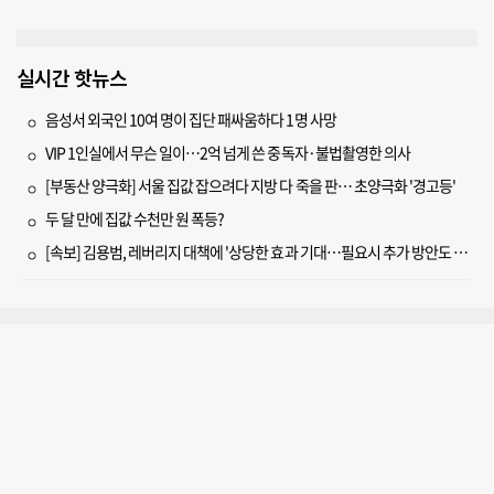
실시간 핫뉴스
음성서 외국인 10여 명이 집단 패싸움하다 1명 사망
VIP 1인실에서 무슨 일이…2억 넘게 쓴 중독자·불법촬영한 의사
[부동산 양극화] 서울 집값 잡으려다 지방 다 죽을 판… 초양극화 '경고등'
두 달 만에 집값 수천만 원 폭등?
[속보] 김용범, 레버리지 대책에 '상당한 효과 기대…필요시 추가 방안도 검토'