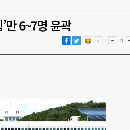
’만 6~7명 윤곽
가