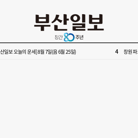
10
028년 첫삽 뜬다더니… ‘범천기지창’ 다시 원점
회복세 
2
보] 제13호 태풍 돌핀 경로, 내주 중국 상륙…'불가마 더위' 언제까지
해수부 
4
부산일보 오늘의 운세] 8월 7일(음 6월 25일)
창원 파
6
부산일보 오늘의 운세] 8월 5일(음 6월 23일)
창업 반
8
부산일보 오늘의 운세] 8월 6일(음 6월 24일)
‘불가마
10
028년 첫삽 뜬다더니… ‘범천기지창’ 다시 원점
회복세 
2
보] 제13호 태풍 돌핀 경로, 내주 중국 상륙…'불가마 더위' 언제까지
해수부 