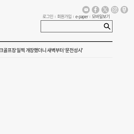
로그인
회원가입
e-paper
모바일보기
꺾인 ‘부산 아파트 시장’ 청약 미달·미분양 심화
신청사, 북항 재개발 부지 복합항만지구 확정
크골프장 일찍 개장했더니 새벽부터 ‘문전성시’
세기 만에 노조 생긴 두 기업, 닮은 꼴 노사 갈등
 부산’ 식히려면 꽉 막힌 바람길 53곳 열어라
꺾인 ‘부산 아파트 시장’ 청약 미달·미분양 심화
신청사, 북항 재개발 부지 복합항만지구 확정