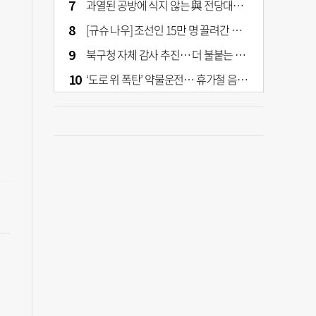
과열된 공방에 식지 않는 與 전당대회… 호남·수도권 집중하는 후보들
[규슈 나우] 조선인 15만 명 끌려간 치쿠호 탄광… 대를 이은 진실 캐기
북구청 자체 감사 추진… 더 불붙는 북구 신청사 갈등
‘도로 위 폭탄’ 약물운전… 휴가철 음주와 병행 단속 [교통안전, 시민이 만든다]