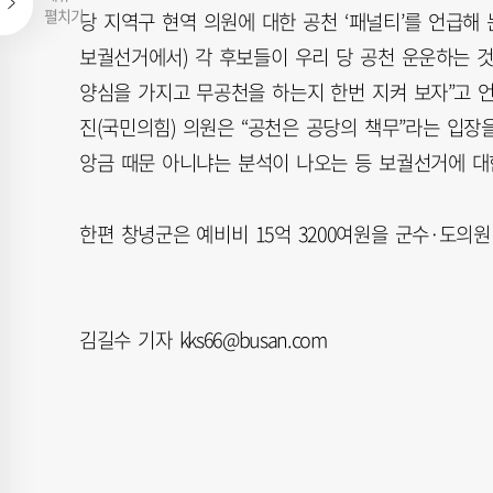
펼치기
당 지역구 현역 의원에 대한 공천 ‘패널티’를 언급해 
보궐선거에서) 각 후보들이 우리 당 공천 운운하는 것
양심을 가지고 무공천을 하는지 한번 지켜 보자”고 
진(국민의힘) 의원은 “공천은 공당의 책무”라는 입장을
앙금 때문 아니냐는 분석이 나오는 등 보궐선거에 대
한편 창녕군은 예비비 15억 3200여원을 군수·도
김길수 기자 kks66@busan.com