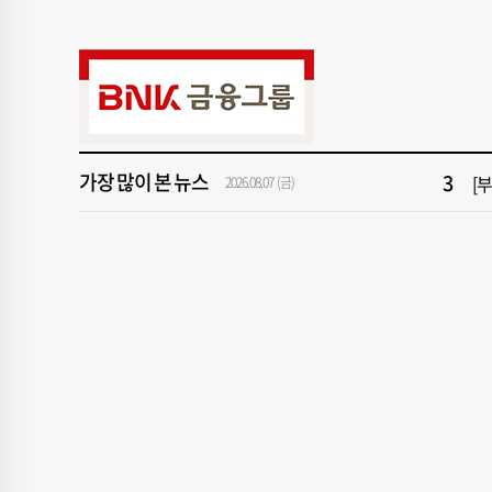
9
2
1
[속
3
가장 많이 본 뉴스
[
2026.08.07 (금)
5
[
7
[
9
2
1
[속