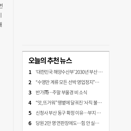
번
이
해
의
오늘의 추천 뉴스
‘대한민국 해양수산부’ 2030년 부산 북항시대 연다
“수영만 계류 모든 선박 영업정지”… 재개발 속도전
반가雨…주말 부울경 비 소식
“앗, 뜨거워” 땡볕에 달궈진 ‘사직 불가마’ 관중석 무려 70도
신청사 부산 동구 확정 이유…부지 용이성·접근성·집적 가능성이 운명 갈랐다 [해수부 북항 시대]
당원 2만 명 연판장에도…힘 안 실리는 ‘장동혁 사퇴’ 공세