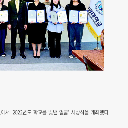
서 ‘2022년도 학교를 빛낸 얼굴’ 시상식을 개최했다.