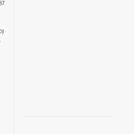
37
야
총