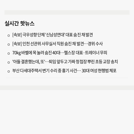
실시간 핫뉴스
[속보] 극우성향 단체 '신남성연대' 대표 숨진 채 발견
[속보] 인천 선관위 사무실서 직원 숨진 채 발견…경위 수사
70kg 바벨에 목 눌려 숨진 40대…헬스장 대표·트레이너 무죄
'아들 결혼했는데, 또'…퇴임 앞두고 가짜 청첩장 뿌린 초등 교장 송치
부산 다세대주택서 변기 수리 중 흉기 사건… 30대 여성 현행범 체포