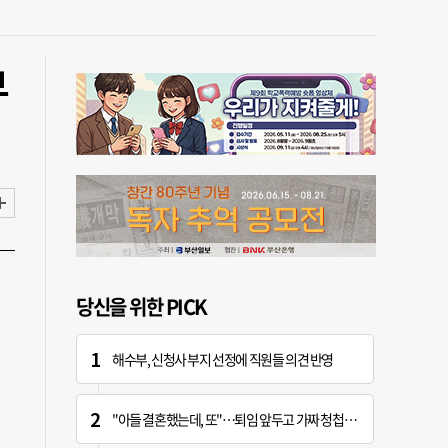
부
당신을 위한 PICK
해수부, 신청사 부지 선정에 직원들 의견 반영
"아들 결혼했는데, 또"…퇴임 앞두고 가짜 청첩장 뿌린 초등 교장 송치