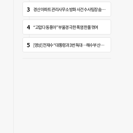
경산 아파트 관리사무소 방화 사건 수사팀장 숨진 채 발견
“고맙다 동풍아” 부울경 극한 폭염 한풀 꺾여
[영상] 전재수 “대통령과 3번 독대…해수부 산하기관 곧 ‘부산행’”