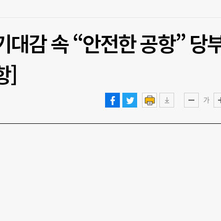
기대감 속 “안전한 공항” 당
항]
가