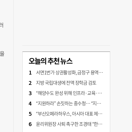
러
맵을
오늘의 추천 뉴스
서면1번가 상권활성화, 금정구 용역 그대로 ‘복붙’
지방 국립대생에 전액 장학금 검토
“해양수도 완성 위해 인프라·교육·세제 등 전방위 지원”…부산해양수도특별법’ 개정안 발의
“지원하라” 손짓하는 중수청… “지켜보자” 머뭇대는 검찰
“부산오페라하우스, 아시아 대표 제작 극장 지향해야”
윤리위원장 사퇴 촉구한 조경태 “한동훈 제명 철회해야”