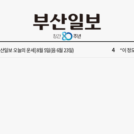
10
부산 영도등대서 꿈같은 하룻밤!”…영도등대 숙소 특별 개방
창업 반
2
보] 폭염 부추기는 제13호 태풍 '돌핀' 이동경로 유동적…북쪽으로 꺾일까
[속보]
4
부산일보 오늘의 운세] 8월 5일(음 6월 23일)
“이 정
6
구포시장 가이드' 자처한 한동훈…'구포데이'로 북구 알리기 총력
‘불가마
8
028년 첫삽 뜬다더니… ‘범천기지창’ 다시 원점
울산 원
10
부산 영도등대서 꿈같은 하룻밤!”…영도등대 숙소 특별 개방
창업 반
2
보] 폭염 부추기는 제13호 태풍 '돌핀' 이동경로 유동적…북쪽으로 꺾일까
[속보]