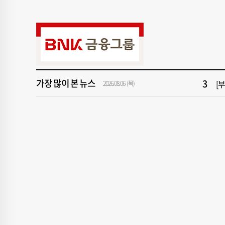
9
“
1
[속
3
[
가장 많이 본 뉴스
5
'
2026.08.06 (목)
7
2
9
“
1
[속