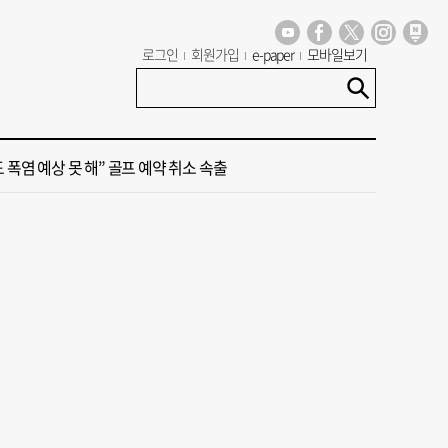
세기 만에 노조 생긴 두 기업, 닮은 꼴 노사 갈등
로그인
회원가입
e-paper
모바일보기
 극우성향 단체 '신남성연대' 대표 숨진 채 발견
도 폭염 예상 못 해” 골프 예약 취소 속출
 부산’ 식히려면 꽉 막힌 바람길 53곳 열어라
룸촌 덮친 페인트 공장 화재…1명 사망·1명 중상
세기 만에 노조 생긴 두 기업, 닮은 꼴 노사 갈등
 극우성향 단체 '신남성연대' 대표 숨진 채 발견