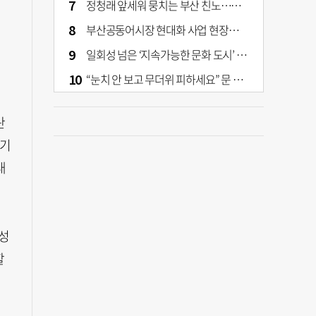
정청래 앞세워 뭉치는 부산 친노…전대 결과가 부산 민주 세력 판도 바꾼다
부산공동어시장 현대화 사업 현장서 오염토 발견
일회성 넘은 ‘지속가능한 문화 도시’ 원동력은 시민 지지 [부산은 열려 있다]
“눈치 안 보고 무더위 피하세요” 문 활짝 연 은행·마트
란
조기
내
전성
할