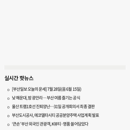
실시간 핫뉴스
[부산일보 오늘의 운세] 7월 28일(음 6월 15일)
낮 해운대, 밤 광안리… 부산 여름 즐기는 공식
울산 트램1호선 진퇴양난…31일 공개회의서 최종 결판
부산도시공사, 에코델타시티 공공분양주택 사업계획 발표
‘큰손’ 부산 외국인 관광객, K뷰티·명품 쓸어담았다