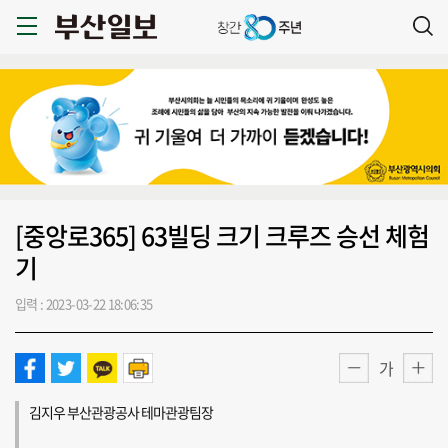
[중앙로365] 63빌딩 크기 크루즈 승선 체험
기
입력 : 2023-03-22 18:06:35
가
김지우 부산관광공사 테마관광팀장