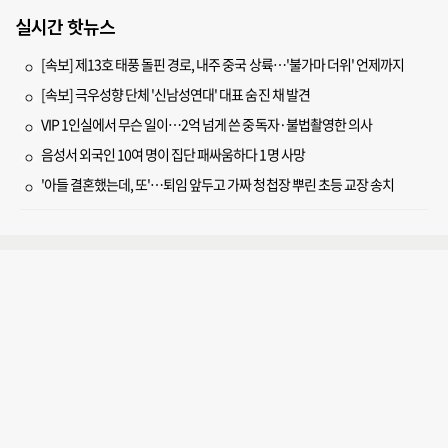
실시간 핫뉴스
[속보] 제13호 태풍 돌핀 경로, 내주 중국 상륙…'불가마 더위' 언제까지
[속보] 극우성향 단체 '신남성연대' 대표 숨진 채 발견
VIP 1인실에서 무슨 일이…2억 넘게 쓴 중독자·불법촬영한 의사
음성서 외국인 10여 명이 집단 패싸움하다 1명 사망
'아들 결혼했는데, 또'…퇴임 앞두고 가짜 청첩장 뿌린 초등 교장 송치