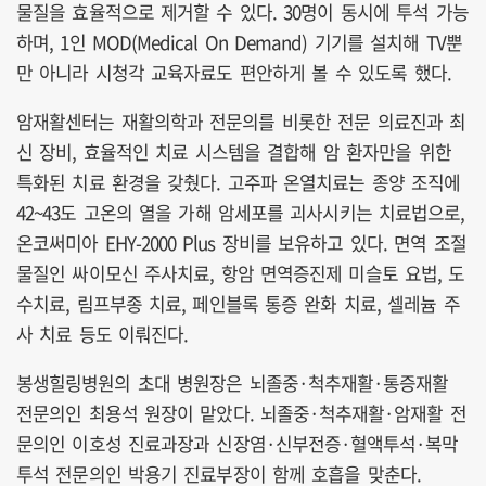
물질을 효율적으로 제거할 수 있다. 30명이 동시에 투석 가능
하며, 1인 MOD(Medical On Demand) 기기를 설치해 TV뿐
만 아니라 시청각 교육자료도 편안하게 볼 수 있도록 했다.
암재활센터는 재활의학과 전문의를 비롯한 전문 의료진과 최
신 장비, 효율적인 치료 시스템을 결합해 암 환자만을 위한
특화된 치료 환경을 갖췄다. 고주파 온열치료는 종양 조직에
42~43도 고온의 열을 가해 암세포를 괴사시키는 치료법으로,
온코써미아 EHY-2000 Plus 장비를 보유하고 있다. 면역 조절
물질인 싸이모신 주사치료, 항암 면역증진제 미슬토 요법, 도
수치료, 림프부종 치료, 페인블록 통증 완화 치료, 셀레늄 주
사 치료 등도 이뤄진다.
봉생힐링병원의 초대 병원장은 뇌졸중·척추재활·통증재활
전문의인 최용석 원장이 맡았다. 뇌졸중·척추재활·암재활 전
문의인 이호성 진료과장과 신장염·신부전증·혈액투석·복막
투석 전문의인 박용기 진료부장이 함께 호흡을 맞춘다.