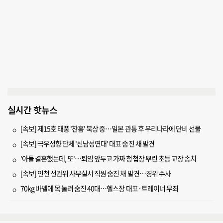
실시간 핫뉴스
[속보] 제15호 태풍 '찬홈' 북상 중…일본 관통 후 우리나라에 단비 선물
[속보] 극우성향 단체 '신남성연대' 대표 숨진 채 발견
'아들 결혼했는데, 또'…퇴임 앞두고 가짜 청첩장 뿌린 초등 교장 송치
[속보] 인천 선관위 사무실서 직원 숨진 채 발견…경위 수사
70kg 바벨에 목 눌려 숨진 40대…헬스장 대표·트레이너 무죄