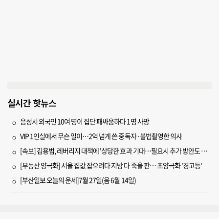
실시간 핫뉴스
음성서 외국인 10여 명이 집단 패싸움하다 1명 사망
VIP 1인실에서 무슨 일이…2억 넘게 쓴 중독자·불법촬영한 의사
[속보] 김용범, 레버리지 대책에 '상당한 효과 기대…필요시 추가 방안도 검토'
[부동산 양극화] 서울 집값 잡으려다 지방 다 죽을 판… 초양극화 '경고등'
[부산일보 오늘의 운세]7월 27일(음 6월 14일)