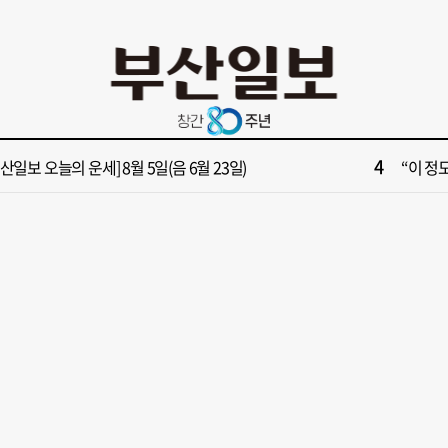
10
부산 영도등대서 꿈같은 하룻밤!”…영도등대 숙소 특별 개방
창업 반
2
보] 폭염 부추기는 제13호 태풍 '돌핀' 이동경로 유동적…북쪽으로 꺾일까
[속보]
4
부산일보 오늘의 운세] 8월 5일(음 6월 23일)
“이 정
6
구포시장 가이드' 자처한 한동훈…'구포데이'로 북구 알리기 총력
‘불가마
8
028년 첫삽 뜬다더니… ‘범천기지창’ 다시 원점
울산 원
10
부산 영도등대서 꿈같은 하룻밤!”…영도등대 숙소 특별 개방
창업 반
2
보] 폭염 부추기는 제13호 태풍 '돌핀' 이동경로 유동적…북쪽으로 꺾일까
[속보]