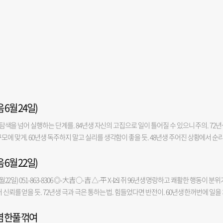
 6월 24일)
과 탐색을 넘어 실행하는 단계를. 84년생 자신의 고집으로 일이 틀어질 수 있으니 주의. 72
모에 맞게. 60년생 독주하지 말고 실리를 생각함이 좋을 듯. 48년생 주어진 상황에서 순
니 기운이 빠질 수도. 금전-◎ 애정-X 건강-○ 소 97년생 조건이 갖추어지지 않아도 적극
 6월 22일)
라도 끝까지 해보면 성과가 있다. 73년생 작은 기회는 살릴 수 있으니 실속 있게 움직일 것. 
년생 속마음을 털어 놓을 대화 상대가 필요한 날. 37년생 오전은 길하나 오후에 힘이 들 수도
월22일) 051-863-8306 ◎-大吉 ○-吉 △-平 X-凶 쥐 96년생 명랑하고 쾌활한 행동이 분위
처신해야 보너스가 생길 듯. 86년생 눈앞의 실익보다 신용 축적에 힘쓰면 좋을 듯. 74년생 
 신뢰를 얻을 듯. 72년생 극과 극은 통하는 법. 힘들었다면 반전이. 60년생 한꺼번에 일을
로. 62년생 남의 시선을 의식하지 말고 독창적인 활동을 구해 보는 것도. 50년생 현실
 듯. 48년생 아랫사람을 잘 다스려야. 36년생 마음을 가다듬고 기분 전환을 꾀함이 좋을 듯
지가 있는 말들은 가려서 해야. 금전-X 애정-△ 건강-◎ 토끼 99년생 자신의 뜻을 윗사람
염 한풀 꺾여
하지 말고 문제의 근원을 찾아야. 85년생 버리고 정리할 것은 과감하고 신속하게. 73년생 
심으로 친구를 잃을 수 있으니 겸손함으로 행동해야. 75년생 중간에서 조율을 잘해야 일이