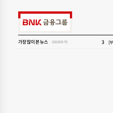
9
“
1
[속
3
[
가장 많이 본 뉴스
2026.08.06 (목)
5
'
7
2
9
“
1
[속