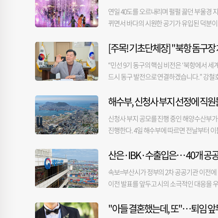
의 힘에 맡겨 흐름을 따르는 것이 길할 수도.
루어질 듯. 63년생 도움은 멀고 방해는 여러 
연일 40도를 오르내리며 펄펄 끓던 부울경 
하지 말아야. 37년생 마음 놓고 있어도 운은 
로 가는 법. 금전-○ 애정-△ 건강-△ 용 
뀌면서 바다의 시원한 공기가 유입된 덕분이다
은 날. 86년생 정도를 벗어나지 않아야 생명력
을 들을까 염려. 76년생 눈높이를 높여도 성
은 이날 39.4도를 기록하며 40도 아래로 떨어졌
을 다지는 것이 중요. 50년생 안으로 숨기지
좋다. 52년생 존경받거나 인정받는 위치에 설 
[주목! 기초단체장] "북항 돔구
다소 내렸다. 반면 동풍의 영향이 덜 미치는 밀양
것이 좋을 듯. 금전-○ 애정-△ 건강-○ 토
물이 생기니 답답함을 안고 지내는 하루. 89
안 부울경 지역을 달군 주범은 서풍이었다. 
함이. 75년생 수익을 실현하기에 좋은 날. 현
“민선 9기 동구의 핵심 비전은 ‘북항에서 세
할 것. 65년생 제시된 문제 속에 해답이 있으
쳐 극한 폭염을 만들었다. 하지만 3일부터 
필요 없다. 곧 회복된다. 39년생 작은 금전
드시 동구 발전으로 연결하겠습니다.” 강철호
거나 대접받을 일이 따를 듯. 금전-△ 애정-X
방기상청 관계자는 “이번 주는 대체로 동풍이
생기는 날. 88년생 기회를 놓치기 쉬우니 할까
꼽았다. 강 구청장은 “북항 재개발과 돔구장
실은 부족할 수도. 78년생 힘들게 진행되더라
화하면서 안타까운 인명 피해도 추가로 발생했다
인사치레를 잘 구분하여 생각함이. 52년생 모
해수부, 신청사 부지 선정에 직원
거지 정비와 생활 SOC 확충, 빈집 정비, 
변화에 주의해야 건강을 지킬 수 있을 듯. 4
채 발견돼 병원으로 이송됐으나 끝내 숨을 거뒀
금전-○ 애정-◎ 건강-○ 뱀 01년생 한 가
다”며 포부를 밝혔다. 특히 ‘북항 돔형 문화
생 마음에 들어도 겉으로 많이 표현하지 말 것.
폭염이 시민의 생명까지 위협하자, 부산시는 
신청사 부지 공모를 진행 중인 해양수산부가 
악을 해라. 77년생 조건이 좋을 때일수록 요
광·MICE 기능이 결합된 복합 공간을 조성
나가는 데는 소홀한 모양. 67년생 사람을 만나
노인과 장애인, 노숙인 등이 주로 이용하는
진행한다. 4일 해수부에 따르면 전날부터 이
를 구별하지 말고 공평하게 생각해야. 41년생
야구 경기를 개최하고, 비시즌에는 K-POP 
년생 옛일을 다시 다루면서 매듭짓는 양상. 금
기를 집중 지원할 계획이다.
부산으로 이전해 동구의 임시청사를 사용하고 
도 진행해 보아라. 90년생 기분을 내는 것도 
야 지역 경제에도 실질적인 도움이 될 수 있
92년생 나를 통해 주변 사람이 모이게 될 듯.
산은·IBK·수출입은… 40개 공
대상으로 후보지 접수를 받았다. 이에 부산 
진보다는 수비를 철저히 하는 것이 안심. 54
관광과 경제를 연결하는 ‘체류형 관광’을 제시
는 운. 56년생 과대광고나 소문에 현혹되지 말
유지가 후보지로 제안돼 경쟁을 벌이고 있다
날도 대비를 해야. 금전-○ 애정-△ 건강-△ 
영을 계획 중”이라며 “이 버스는 단순한 
속보=부산시가 정부의 2차 공공기관 이전에
년생 마음에 들면 망설이지 말고 시도해 볼 것
발적으로 참여하는 방식으로 설문조사가 진행
없을 듯. 79년생 작은 돈이 모여 큰돈이 되니
결하는 역할을 해 ‘지나가는 관광’이 아니라 
이전 발표를 앞두고 시의 소극적인 대응을 우려
를 잘 해소하고 건강에 유의하라. 69년생 고
해수부 직원들은 서울 국회나 정부 종합청사가
생 지금 알고 있는 걸 그때도 알았더라면 하는 
럽형 꽃길 골목으로 조성하고, 빈집은 정비 
리고 공공기관 유치 논의를 이어가기로 했다. 
시비에 신경 쓰지 말고 마음의 평화를 유지하라
긴다는 분석이 나온다. 또 안정적인 부산 정
생 솔직하고 밝은 표정이 좋은 운을 부를 듯.
다. 동구는 지난 8일 전국 최초 ‘크루즈 관
"아들 결혼했는데, 또"…퇴임 앞
략을 논의했다고 밝혔다. 이번 회의에서는 금융
재테크에 관심이 가니 정보수집에 힘써라. 82
들과 함께 이사한 젊은 직원들은 현재 임시청
저 처리함이 좋을 듯. 68년생 현실적으로 판
침이다. 그는 “옥외광고물 규제 완화, 공개