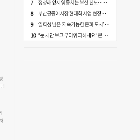
정청래 앞세워 뭉치는 부산 친노…전대 결과가 부산 민주 세력 판도 바꾼다
부산공동어시장 현대화 사업 현장서 오염토 발견
일회성 넘은 ‘지속가능한 문화 도시’ 원동력은 시민 지지 [부산은 열려 있다]
“눈치 안 보고 무더위 피하세요” 문 활짝 연 은행·마트
년생
리대
적으
61
.
기
주
 처
성은
.
에게
남
 이