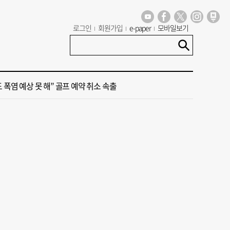
세기 만에 노조 생긴 두 기업, 닮은 꼴 노사 갈등
로그인
회원가입
e-paper
모바일보기
 극우성향 단체 '신남성연대' 대표 숨진 채 발견
도 폭염 예상 못 해” 골프 예약 취소 속출
 부산’ 식히려면 꽉 막힌 바람길 53곳 열어라
룸촌 덮친 페인트 공장 화재…1명 사망·1명 중상
세기 만에 노조 생긴 두 기업, 닮은 꼴 노사 갈등
 극우성향 단체 '신남성연대' 대표 숨진 채 발견