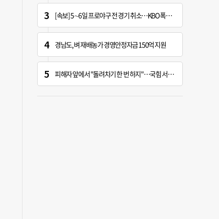
[속보] 5∼6일 프로야구 전 경기 취소…KBO 폭염 긴급대책 회의 개최
경남도, 벼 재배농가 경영안정자금 150억 지원
피해자 앞에서 "돌려차기 한 번 하지"…국힘 서범수 황당한 망언