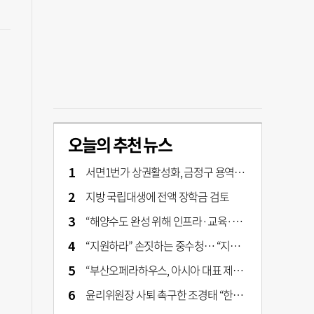
오늘의 추천 뉴스
서면1번가 상권활성화, 금정구 용역 그대로 ‘복붙’
지방 국립대생에 전액 장학금 검토
“해양수도 완성 위해 인프라·교육·세제 등 전방위 지원”…부산해양수도특별법’ 개정안 발의
“지원하라” 손짓하는 중수청… “지켜보자” 머뭇대는 검찰
“부산오페라하우스, 아시아 대표 제작 극장 지향해야”
윤리위원장 사퇴 촉구한 조경태 “한동훈 제명 철회해야”