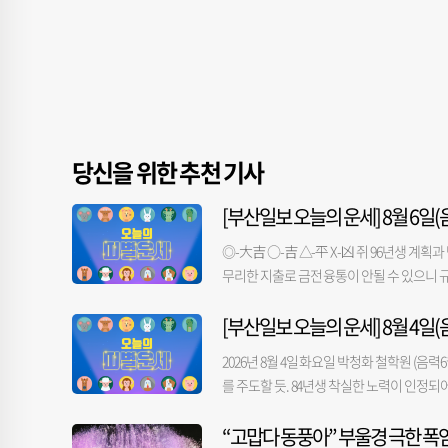
당신을 위한 추천 기사
[부산일보 오늘의 운세] 8월 6일(음
◎-大吉 ○-吉 △-平 X-凶 쥐 96년생 계획
무리한 지출로 금전 융통이 안될 수 있으니 규
로 추진하면 길하다. 36년생 얻는 것이 적으
[부산일보 오늘의 운세] 8월 4일(음
로 나감이 좋을 듯. 85년생 맡은 일이 힘겹더
년생 남들보다 나서다간 불리하게 될 듯. 49
2026년 8월 4일 화요일 박청화 철학원 (음력6
금전-○ 애정-◎ 건강-△ 범 98년생 눈치껏 
를 주도할 듯. 84년생 착실한 노력이 인정되어
도적으로 대처해 나아가야 할 때이니 적극적으
리하는 것은 무리. 순서를 정해 처리함이 좋을
없어도 마음은 행복할 듯. 38년생 오해의 여
“고맙다 동풍아” 부울경 극한 폭
금전-○ 애정-△ 건강-○ 소 97년생 불만만 
솔직히 건네 보는 것도. 87년생 지나친 자만