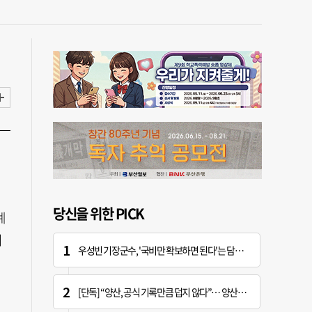
당신을 위한 PICK
계
기
우성빈 기장군수, '국비만 확보하면 된다'는 담당자에 "국비는 국민의 혈세" 지적
[단독] “양산, 공식 기록만큼 덥지 않다”… 양산시, 기상청에 관측장비 이동 요청