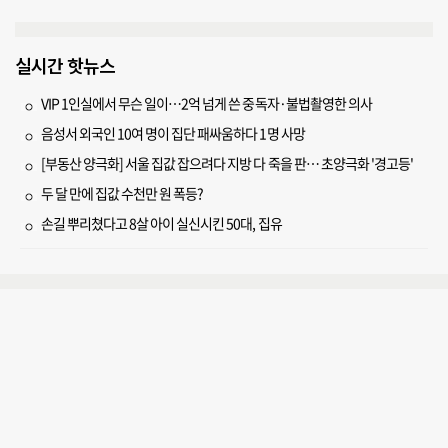
실시간 핫뉴스
VIP 1인실에서 무슨 일이…2억 넘게 쓴 중독자·불법촬영한 의사
음성서 외국인 10여 명이 집단 패싸움하다 1명 사망
[부동산 양극화] 서울 집값 잡으려다 지방 다 죽을 판… 초양극화 '경고등'
두 달 만에 집값 수천만 원 폭등?
손길 뿌리쳤다고 8살 아이 실신시킨 50대, 집유