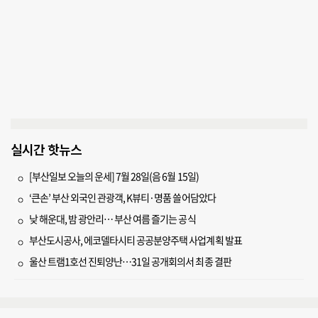
실시간 핫뉴스
[부산일보 오늘의 운세] 7월 28일(음 6월 15일)
‘큰손’ 부산 외국인 관광객, K뷰티·명품 쓸어담았다
낮 해운대, 밤 광안리… 부산 여름 즐기는 공식
부산도시공사, 에코델타시티 공공분양주택 사업계획 발표
울산 트램1호선 진퇴양난…31일 공개회의서 최종 결판