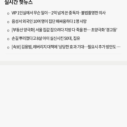
실시간 핫뉴스
VIP 1인실에서 무슨 일이…2억 넘게 쓴 중독자·불법촬영한 의사
음성서 외국인 10여 명이 집단 패싸움하다 1명 사망
[부동산 양극화] 서울 집값 잡으려다 지방 다 죽을 판… 초양극화 '경고등'
손길 뿌리쳤다고 8살 아이 실신시킨 50대, 집유
[속보] 김용범, 레버리지 대책에 '상당한 효과 기대…필요시 추가 방안도 검토'