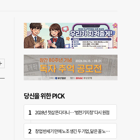
당신을 위한 PICK
2028년 첫삽 뜬다더니… ‘범천기지창’ 다시 원점
창업 반세기 만에 노조 생긴 두 기업, 닮은 꼴 노사 갈등