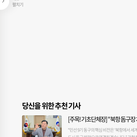
펼치기
당신을 위한 추천 기사
[주목! 기초단체장] "북항 돔구
“민선 9기 동구의 핵심 비전은 ‘북항에서 세