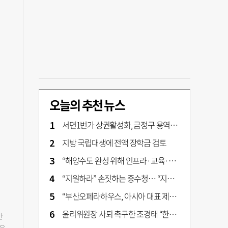
오늘의 추천 뉴스
서면1번가 상권활성화, 금정구 용역 그대로 ‘복붙’
지방 국립대생에 전액 장학금 검토
“해양수도 완성 위해 인프라·교육·세제 등 전방위 지원”…부산해양수도특별법’ 개정안 발의
“지원하라” 손짓하는 중수청… “지켜보자” 머뭇대는 검찰
“부산오페라하우스, 아시아 대표 제작 극장 지향해야”
윤리위원장 사퇴 촉구한 조경태 “한동훈 제명 철회해야”
반