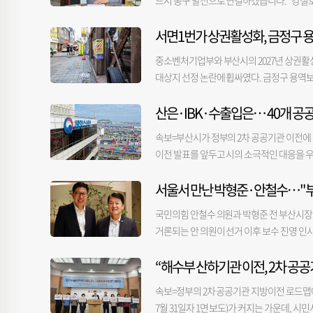
드시 동구 발전으로 연결하겠습니다.” 강철호
꼽았다. 강 구청장은 “북항 재개발과 돔구장
서면1번가 상권활성화, 금정구 용
거지 정비와 생활 SOC 확충, 빈집 정비, 
다”며 포부를 밝혔다. 특히 ‘북항 돔형 문화
중소벤처기업부와 부산시의 2027년 상권활
광·MICE 기능이 결합된 복합 공간을 조성
대상지 선정 논란에 휩싸였다. 금정구 용역
야구 경기를 개최하고, 비시즌에는 K-POP 
이 부족했다는 비판이 나온다. 부실한 용역
야 지역 경제에도 실질적인 도움이 될 수 있
산은·IBK·수출입은… 40개 공
제기된다. 부산진구청은 지난달 27일 구의회에
관광과 경제를 연결하는 ‘체류형 관광’을 제시
일 밝혔다. 부산진구 서면1번가 자율상권구역
영을 계획 중”이라며 “이 버스는 단순한 
속보=부산시가 정부의 2차 공공기관 이전에
최대 5년간 총사업비 70억 원으로 다양한 사
결하는 역할을 해 ‘지나가는 관광’이 아니라 
이전 발표를 앞두고 시의 소극적인 대응을 우려
권 환경을 개선하고, 특화상품·브랜드 개발
럽형 꽃길 골목으로 조성하고, 빈집은 정비 
리고 공공기관 유치 논의를 이어가기로 했다. 
를 위한 용역 결과가 제시됐다. 용역은 상권
다. 동구는 지난 8일 전국 최초 ‘크루즈 관
서울서 만난 박형준·안철수…"부
략을 논의했다고 밝혔다. 이번 회의에서는 금융
의회에 보고된 관련 용역 결과 보고서를 검토
침이다. 그는 “옥외광고물 규제 완화, 공개
치를 희망하는 핵심 금융기관과 국책 연구기관
용역을 진행한 업체는 앞서 금정구 자율상권구
국민의힘 안철수 의원과 박형준 전 부산시장이
되는 만큼 조례 정비와 행정안전부 지정 신청
은 있지만, 구체적인 기관명을 밝힌 것은 이번
구’라는 표현까지 그대로 남아 있었다. 부산진
거론되는 안 의원이 선거 이후 보수 진영 인사
다. 강 구청장은 “북항 일원 유휴부지를 활
수한 성과를 보여왔다. 이에 따라 부산의 주
역을 통해 제시된 사업 내용 역시 특화거리 조
렀던 인사들과 잇달아 만나며 보수진영 내 보
나타운, 168계단 등 동구만의 관광자원을
이다. 시는 지난 2월 국토부에 중점 유치대상
근거도 충분하지 않았다는 지적도 나온다. 구
“해수부 산하기관 이전, 2차 공공
오찬 회동을 가졌다. 안 의원은 6·3 지방선
말했다. 마지막으로 강 구청장은 “오늘날 동
파악하고 정주여건 전반을 점검하는 등 사전
만 구청은 당감 상권이 주요 상권과 떨어져 
안 의원은 회동 후 자신의 SNS에 “박 전 
를 맞이하고 있다”며 “이 소중한 기회를 동
분야에서는 산업은행, IBK기업은행, 수출
속보=정부의 2차 공공기관 지방이전 로드맵에
과정이 석연치 않다는 지적을 제기했다. 서면
큼, 다시 마주 앉으니 그때의 기억이 새삼 떠
어항공단, 해양환경공단 △첨단산업·R＆D
7월 31일자 1면 보도)가 커지는 가운데,
월으로, 당시 서면1번가는 아직 자율상권구