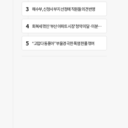
해수부, 신청사 부지 선정에 직원들 의견 반영
회복세 꺾인 ‘부산 아파트 시장’ 청약 미달·미분양 심화
“고맙다 동풍아” 부울경 극한 폭염 한풀 꺾여