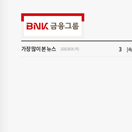
9
[
1
[속
3
[
가장 많이 본 뉴스
2026.08.06 (목)
5
"아
7
해
9
[
1
[속