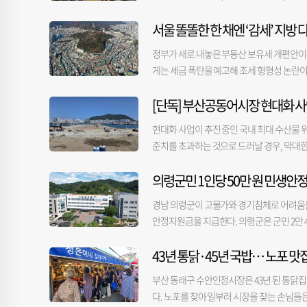
역시 부산에서 태어나 자란 사람이라 부산은 
화·영상 분야의 한국영상자료원, 시청자미디
전부산시민연대, 해양수도부산발전협의회, 
는 상권 특성이 서로 다른 만큼 부산진구 현
주셨지만, 다음에는 부산에서 다시 만나기로 
이름을 올렸다. 이를 두고 시가 실제 공공기
서울 똘똘한 한 채엔 ‘감세’ 지방 
핑룸에서 ‘해양수산 공공기관 이전 대통령 공
다”며 “용역에서 제시된 사업 내용은 금정구
였다. 이번 회동은 차기 당권 도전 가능성이
나온다. 전 시장은 산업은행 이전보다 동남
개 해양수산 공공기관 이전을 즉각 확정, 이
결과 보고서가 부실하고, 구청의 보고서 검수
울시장과 오찬 회동을 했고, 지난달 21일에
정부가 새로 내놓은 부동산 보유세 개편안이 서
다. 전 시장은 국회의원 시절 민주당 의원으
이는 수도권에 집중된 국가 기능을 분산하고
용과 틀을 그대로 가져와 부산진구 용역 결
들과 만남을 추진 중인 것으로 알려졌다. 
게는 세금 폭탄을 예고해 조세 형평성 논란이 일
한 달을 맞아 〈부산일보TV〉 ‘뉴스캐라’와
과제였다”고 말했다. 그러면서 “정부는 해
결과와 다르고, 서면1번가를 사업 대상지로 
안 의원이 사실상 차기 당권을 염두에 두고 
세 대상에서 제외되고, 30억 원(공시가 약 
규모에 불과하기 때문에 운용자산만 50조 
해양수산 공공기관을 부산으로 이전하겠다고
하유미 경제정책팀장은 “상권 활성화 사업 목표
있다. 박 전 시장은 지난 2일 울산에서 진
[단독] 부산공동어시장 현대화 사
시세 13억 원(공시가 9억 원)이 넘으면 오
“유치 가능성이 있다면 산업은행 등 뭐든 하
비롯한 관련 공공기관의 집적을 마중물로 해
은 구별로 유사할 수밖에 없다”고 밝혔다. 
했다. 이 자리에는 유영하·김기현·박대출·
방안에 따르면, 1세대 1주택자의 경우 주택가액
차 공공기관 이전 로드맵 발표에 맞춰 부산으
세계적인 해양클러스터가 형성되는 것”이라고
현대화 사업이 추진 중인 국내 최대 수산물 
고, 서면1번가는 부산진구 내 유일하게 조합
이 됐다. 지방선거 이후 몸을 낮춰온 박 전
원(공시가 9억 원) 초과시 종부세가 부과된다.
수산 공공기관이 한묶음으로 포함될 소지가 
준치를 초과하는 것으로 드러날 경우, 막대한
커지는 모습이다.
다주택자는 현행 방침을 유지했다. 유지라
동일한 사업이 아니며, 해양행정 집적이라는
하 어시장)과 시공사 등에 따르면, 시공사가 
세는 기하급수적으로 는다. 여기에 기본 재산
기관 이전과 동일한 틀에서 접근한다면 해양
의령군민 1인당 50만 원 민생안
중 오염된 것으로 추정되는 토양을 발견했다.
는 지적에 따라 종부세 세율은 주택가액을 기
다”고 지적했다. 기자회견을 주도한 해양
건설본부에 지난달 27일 제출했다. 시는 이
존 주택 수 기준을 살려둔 것이다. 예컨대, 현
경남 의령군이 고물가와 경기침체로 어려움을 
단 등 6개 해양수산 공공기관 이전을 제2차
공식 신고할 예정이다. 해당 부지 오염의 
제를 빼고 나면 30만 원이 된다. 그러나 20
안정지원금을 지급한다. 의령군은 군민 2만 4
청와대에 촉구한다”며 “부산시 또한 해양수
지시로 전문 용역사가 정밀 토양오염 조사를
세가 140만 원, 4억일 때 224만 원, 3억일
대상은 올해 6월 30일 기준 의령군에 주민
과제로 추진할 것을 분명하게 요구한다”고 
의 지역 분류(1~3지역)에 따라 달라진다. 
한 정책이 결과적으로 지역의 주택임대사업자
43년 통닭·45년 국밥… 노포 맛
되며, 지역 내에서 올해 말까지 사용할 수 있
다. 시공사 관계자는 “해당 부지가 3지역으로
맞춤형 정책을 세웠어야 한다고 지적한다. 부
소득케어 분야의 대표 사업이다. 이번 지원
다”며 “해당 지역 분류는 관할 구청이 판단한
부산 동래구 수안인정시장은 43년 된 통닭집과
금 폭탄 정책은 거래 절벽, 전월세난 심화, 
유도해 골목상권과 전통시장에 활력을 불어넣을
해 어시장 건물 지하에 묻혀있던 송유관에서
다. 노포를 찾아 일부러 시장을 찾는 손님들
고 꼬집었다.
읍·면 주민센터에서 신청하면 현장에서 즉시