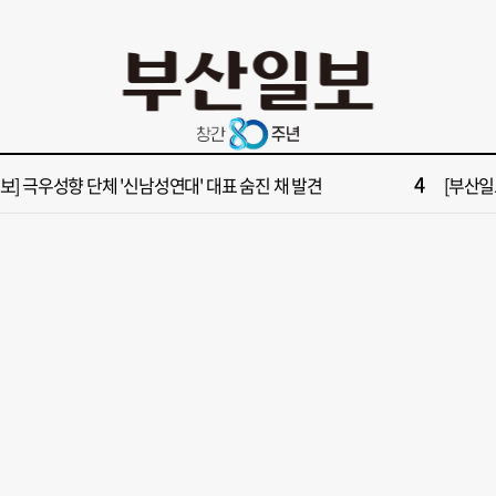
10
부산일보 오늘의 운세] 8월 6일(음 6월 24일)
‘불가마
2
보] 폭염 부추기는 제13호 태풍 '돌핀' 이동경로 유동적…북쪽으로 꺾일까
[속보] 제
4
속보] 극우성향 단체 '신남성연대' 대표 숨진 채 발견
[부산일보
6
들 결혼했는데, 또"…퇴임 앞두고 가짜 청첩장 뿌린 초등 교장 송치
'구포시장
8
수부 신청사, 북항 재개발 부지 복합항만지구 확정
“이 정
10
부산일보 오늘의 운세] 8월 6일(음 6월 24일)
‘불가마
2
보] 폭염 부추기는 제13호 태풍 '돌핀' 이동경로 유동적…북쪽으로 꺾일까
[속보] 제