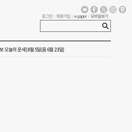
 부산’ 식히려면 꽉 막힌 바람길 53곳 열어라
로그인
회원가입
e-paper
모바일보기
13호 태풍 돌핀 경로, 내주 중국 상륙…'불가마 더위' 언제까지
 오늘의 운세] 8월 5일(음 6월 23일)
 가이드' 자처한 한동훈…'구포데이'로 북구 알리기 총력
도 폭염 예상 못 해” 골프 예약 취소 속출
 부산’ 식히려면 꽉 막힌 바람길 53곳 열어라
13호 태풍 돌핀 경로, 내주 중국 상륙…'불가마 더위' 언제까지