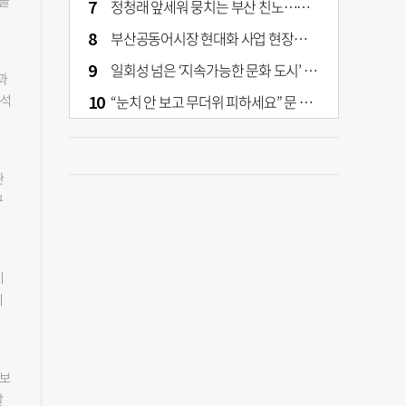
진을
정청래 앞세워 뭉치는 부산 친노…전대 결과가 부산 민주 세력 판도 바꾼다
 주
부산공동어시장 현대화 사업 현장서 오염토 발견
겠
관
일회성 넘은 ‘지속가능한 문화 도시’ 원동력은 시민 지지 [부산은 열려 있다]
과
프로
“눈치 안 보고 무더위 피하세요” 문 활짝 연 은행·마트
분석
어서
이
는
5
 운
터
 연
관
 상
유
꾸
성화
였
 전
보가
 방
유
다.
용
 적
금정
이
했
우
 용
치
차이
방침
정
장과
고
황을
하지
다.
회
금융
축한
 만
어촌
일보
 8
“저
△영
발
정구