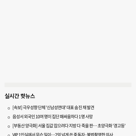
실시간 핫뉴스
[속보] 극우성향 단체 '신남성연대' 대표 숨진 채 발견
음성서 외국인 10여 명이 집단 패싸움하다 1명 사망
[부동산 양극화] 서울 집값 잡으려다 지방 다 죽을 판… 초양극화 '경고등'
VIP 1인실에서 무슨 일이…2억 넘게 쓴 중독자·불법촬영한 의사