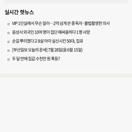
실시간 핫뉴스
VIP 1인실에서 무슨 일이…2억 넘게 쓴 중독자·불법촬영한 의사
음성서 외국인 10여 명이 집단 패싸움하다 1명 사망
손길 뿌리쳤다고 8살 아이 실신시킨 50대, 집유
[부산일보 오늘의 운세] 7월 28일(음 6월 15일)
두 달 만에 집값 수천만 원 폭등?