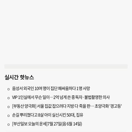
실시간 핫뉴스
음성서 외국인 10여 명이 집단 패싸움하다 1명 사망
VIP 1인실에서 무슨 일이…2억 넘게 쓴 중독자·불법촬영한 의사
[부동산 양극화] 서울 집값 잡으려다 지방 다 죽을 판… 초양극화 '경고등'
손길 뿌리쳤다고 8살 아이 실신시킨 50대, 집유
[부산일보 오늘의 운세]7월 27일(음 6월 14일)