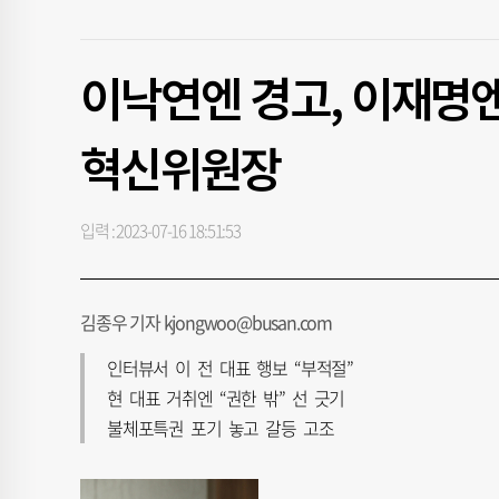
이낙연엔 경고, 이재명엔
혁신위원장
입력 : 2023-07-16 18:51:53
김종우 기자 kjongwoo@busan.com
인터뷰서 이 전 대표 행보 “부적절”
현 대표 거취엔 “권한 밖” 선 긋기
불체포특권 포기 놓고 갈등 고조