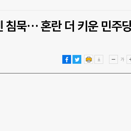
 침묵… 혼란 더 키운 민주
가