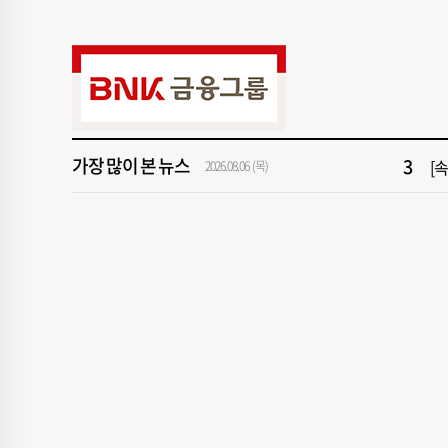
9
창
1
[속
3
[
가장 많이 본 뉴스
2026.08.06 (목)
5
"아
7
[
9
창
1
[속