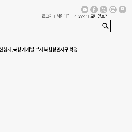
 부산’ 식히려면 꽉 막힌 바람길 53곳 열어라
로그인
회원가입
e-paper
모바일보기
염 부추기는 제13호 태풍 '돌핀' 이동경로 유동적…북쪽으로 꺾일까
신청사, 북항 재개발 부지 복합항만지구 확정
 가이드' 자처한 한동훈…'구포데이'로 북구 알리기 총력
 오늘의 운세] 8월 6일(음 6월 24일)
 부산’ 식히려면 꽉 막힌 바람길 53곳 열어라
염 부추기는 제13호 태풍 '돌핀' 이동경로 유동적…북쪽으로 꺾일까