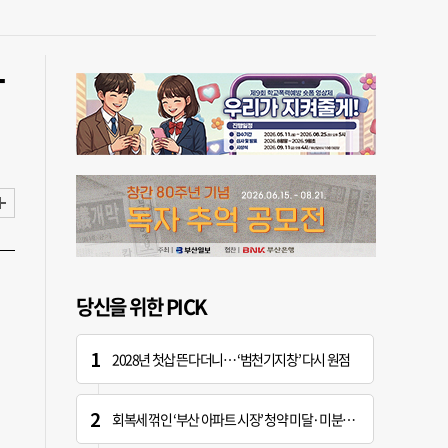
당
당신을 위한 PICK
2028년 첫삽 뜬다더니… ‘범천기지창’ 다시 원점
회복세 꺾인 ‘부산 아파트 시장’ 청약 미달·미분양 심화