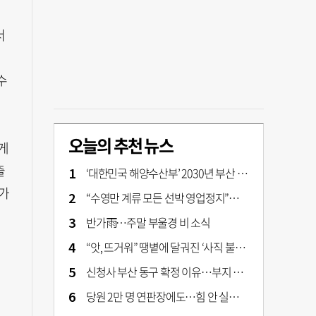
서
이
수
오늘의 추천 뉴스
게
출
‘대한민국 해양수산부’ 2030년 부산 북항시대 연다
가
“수영만 계류 모든 선박 영업정지”… 재개발 속도전
반가雨…주말 부울경 비 소식
“앗, 뜨거워” 땡볕에 달궈진 ‘사직 불가마’ 관중석 무려 70도
신청사 부산 동구 확정 이유…부지 용이성·접근성·집적 가능성이 운명 갈랐다 [해수부 북항 시대]
당원 2만 명 연판장에도…힘 안 실리는 ‘장동혁 사퇴’ 공세