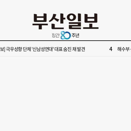
10
업 반세기 만에 노조 생긴 두 기업, 닮은 꼴 노사 갈등
‘불가마
2
보] 제13호 태풍 돌핀 경로, 내주 중국 상륙…'불가마 더위' 언제까지
[속보] 폭
4
속보] 극우성향 단체 '신남성연대' 대표 숨진 채 발견
해수부 
6
들 결혼했는데, 또"…퇴임 앞두고 가짜 청첩장 뿌린 초등 교장 송치
'구포시장
8
부산일보 오늘의 운세] 8월 5일(음 6월 23일)
[부산일보
10
업 반세기 만에 노조 생긴 두 기업, 닮은 꼴 노사 갈등
‘불가마
2
보] 제13호 태풍 돌핀 경로, 내주 중국 상륙…'불가마 더위' 언제까지
[속보] 폭