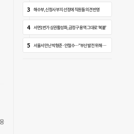
해수부, 신청사 부지 선정에 직원들 의견 반영
서면1번가 상권활성화, 금정구 용역 그대로 ‘복붙’
서울서 만난 박형준·안철수…"부산 발전 위해 힘 보태기로"
반응