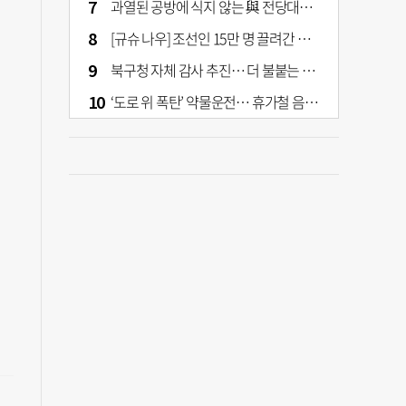
과열된 공방에 식지 않는 與 전당대회… 호남·수도권 집중하는 후보들
[규슈 나우] 조선인 15만 명 끌려간 치쿠호 탄광… 대를 이은 진실 캐기
북구청 자체 감사 추진… 더 불붙는 북구 신청사 갈등
‘도로 위 폭탄’ 약물운전… 휴가철 음주와 병행 단속 [교통안전, 시민이 만든다]