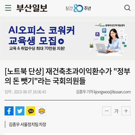
[노트북 단상] 재건축초과이익환수가 "정부
의 돈 뺏기"라는 국회의원들
입력 : 2023-08-07 18:06:43
김종우 기자 kjongwoo@busan.com
가
김종우 서울정치팀 차장