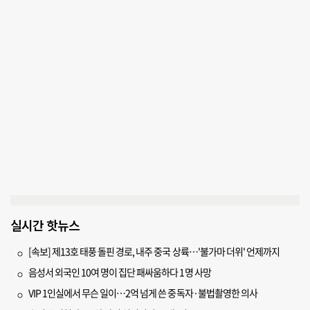
실시간 핫뉴스
[속보] 제13호 태풍 돌핀 경로, 내주 중국 상륙…'불가마 더위' 언제까지
음성서 외국인 10여 명이 집단 패싸움하다 1명 사망
VIP 1인실에서 무슨 일이…2억 넘게 쓴 중독자·불법촬영한 의사