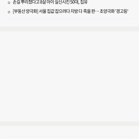
손길 뿌리쳤다고 8살 아이 실신시킨 50대, 집유
[부동산 양극화] 서울 집값 잡으려다 지방 다 죽을 판… 초양극화 '경고등'