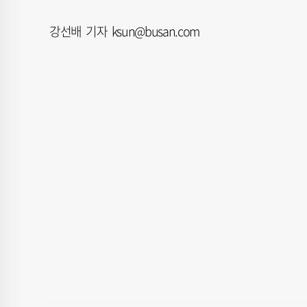
강선배 기자 ksun@busan.com