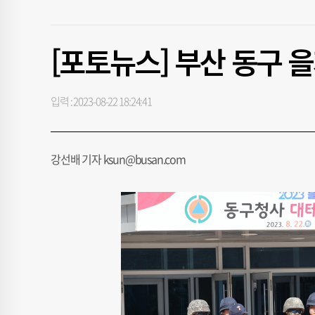
[포토뉴스] 부산 동구 
입력 : 2023-08-22 18:24:41
강선배 기자 ksun@busan.com