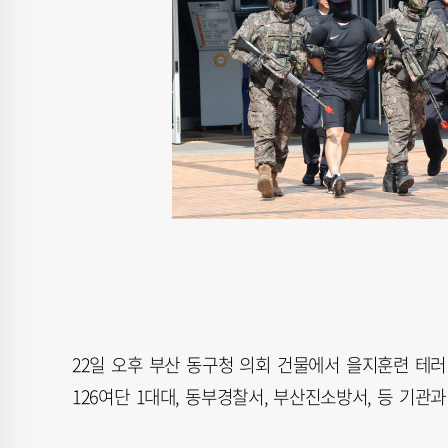
22일 오후 부산 동구청 의회 건물에서 을지훈련 테러
126여단 1대대, 동부경찰서, 부산진소방서, 등 기관과