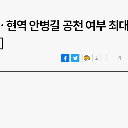
 현역 안병길 공천 여부 최
]
가