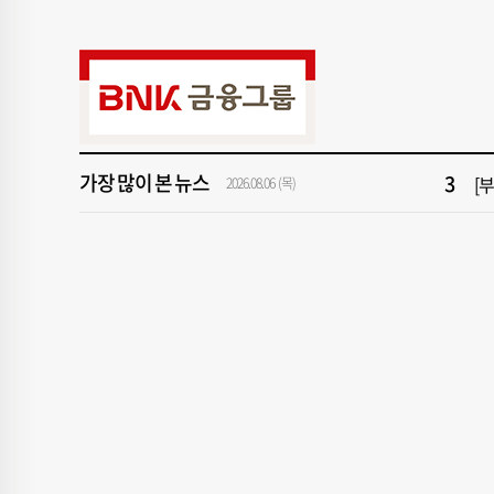
9
“
1
[속
가장 많이 본 뉴스
3
[
2026.08.06 (목)
5
'
7
2
9
“
1
[속