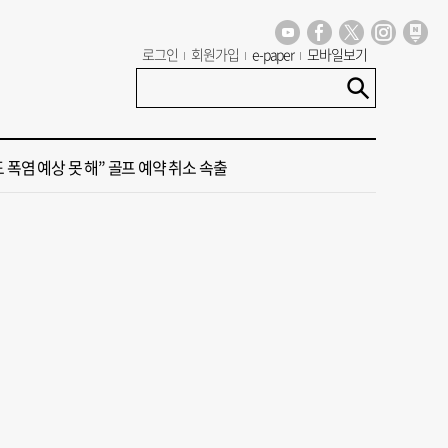
로그인
회원가입
e-paper
모바일보기
세기 만에 노조 생긴 두 기업, 닮은 꼴 노사 갈등
 극우성향 단체 '신남성연대' 대표 숨진 채 발견
도 폭염 예상 못 해” 골프 예약 취소 속출
 부산’ 식히려면 꽉 막힌 바람길 53곳 열어라
룸촌 덮친 페인트 공장 화재…1명 사망·1명 중상
세기 만에 노조 생긴 두 기업, 닮은 꼴 노사 갈등
 극우성향 단체 '신남성연대' 대표 숨진 채 발견