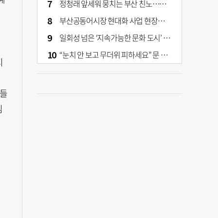
정청래 앞세워 뭉치는 부산 친노…전대 결과가 부산 민주 세력 판도 바꾼다
부산공동어시장 현대화 사업 현장서 오염토 발견
일회성 넘은 ‘지속가능한 문화 도시’ 원동력은 시민 지지 [부산은 열려 있다]
“눈치 안 보고 무더위 피하세요” 문 활짝 연 은행·마트
지
보들
심