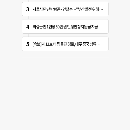
서울서 만난 박형준·안철수…"부산 발전 위해 힘 보태기로"
의령군민 1인당 50만 원 민생안정지원금 지급
[속보] 제13호 태풍 돌핀 경로, 내주 중국 상륙…'불가마 더위' 언제까지