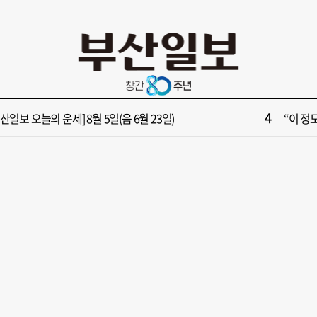
10
부산 영도등대서 꿈같은 하룻밤!”…영도등대 숙소 특별 개방
창업 반
2
보] 폭염 부추기는 제13호 태풍 '돌핀' 이동경로 유동적…북쪽으로 꺾일까
[속보]
4
부산일보 오늘의 운세] 8월 5일(음 6월 23일)
“이 정
6
구포시장 가이드' 자처한 한동훈…'구포데이'로 북구 알리기 총력
‘불가마
8
028년 첫삽 뜬다더니… ‘범천기지창’ 다시 원점
울산 원
10
부산 영도등대서 꿈같은 하룻밤!”…영도등대 숙소 특별 개방
창업 반
2
보] 폭염 부추기는 제13호 태풍 '돌핀' 이동경로 유동적…북쪽으로 꺾일까
[속보]