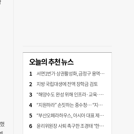
당
오늘의 추천 뉴스
서면1번가 상권활성화, 금정구 용역 그대로 ‘복붙’
지방 국립대생에 전액 장학금 검토
“해양수도 완성 위해 인프라·교육·세제 등 전방위 지원”…부산해양수도특별법’ 개정안 발의
“지원하라” 손짓하는 중수청… “지켜보자” 머뭇대는 검찰
“부산오페라하우스, 아시아 대표 제작 극장 지향해야”
 했
윤리위원장 사퇴 촉구한 조경태 “한동훈 제명 철회해야”
예