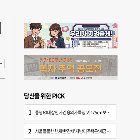
대
당신을 위한 PICK
통영 60대 살인 사건 용의자 특징 ‘키 175cm 보통 체격’
서울 똘똘한 한 채엔 ‘감세’ 지방 다주택은 ‘세금 폭탄’