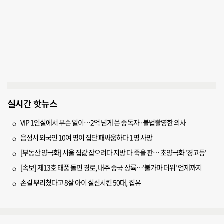
실시간 핫뉴스
VIP 1인실에서 무슨 일이…2억 넘게 쓴 중독자·불법촬영한 의사
음성서 외국인 10여 명이 집단 패싸움하다 1명 사망
[부동산 양극화] 서울 집값 잡으려다 지방 다 죽을 판… 초양극화 '경고등'
[속보] 제13호 태풍 돌핀 경로, 내주 중국 상륙…'불가마 더위' 언제까지
손길 뿌리쳤다고 8살 아이 실신시킨 50대, 집유