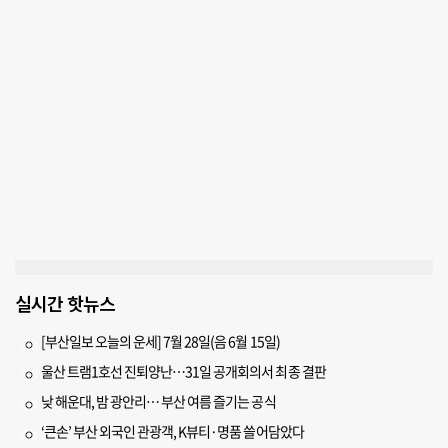
실시간 핫뉴스
[부산일보 오늘의 운세] 7월 28일(음 6월 15일)
울산 트램1호선 진퇴양난…31일 공개회의서 최종 결판
낮 해운대, 밤 광안리… 부산 여름 즐기는 공식
‘큰손’ 부산 외국인 관광객, K뷰티·명품 쓸어담았다