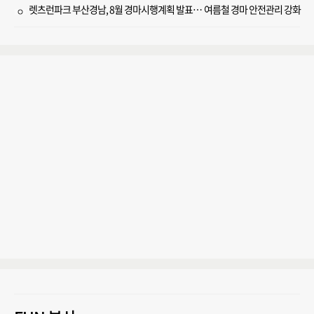
렛츠런파크 부산경남, 8월 경마시행계획 발표… 여름철 경마 안전관리 강화