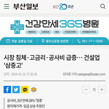
시장 침체·고금리·공사비 급증… 건설업
'삼중고'
입력 : 2024-01-01 17:32:09
김덕준 기자 casiopea@busan.com
가
공사비, 3년 만에 28% '껑충'
원자재가격·임금 상승 주원인