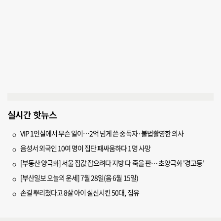
실시간 핫뉴스
VIP 1인실에서 무슨 일이…2억 넘게 쓴 중독자·불법촬영한 의사
음성서 외국인 10여 명이 집단 패싸움하다 1명 사망
[부동산 양극화] 서울 집값 잡으려다 지방 다 죽을 판… 초양극화 '경고등'
[부산일보 오늘의 운세] 7월 28일(음 6월 15일)
손길 뿌리쳤다고 8살 아이 실신시킨 50대, 집유