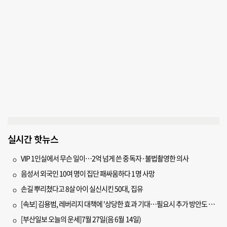
실시간 핫뉴스
VIP 1인실에서 무슨 일이…2억 넘게 쓴 중독자·불법촬영한 의사
음성서 외국인 10여 명이 집단 패싸움하다 1명 사망
손길 뿌리쳤다고 8살 아이 실신시킨 50대, 집유
[속보] 김용범, 레버리지 대책에 '상당한 효과 기대…필요시 추가 방안도 검토'
[부산일보 오늘의 운세]7월 27일(음 6월 14일)