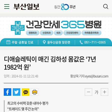
디애슬레틱이 매긴 김하성 몸값은 ‘7년
1982억 원’
입력 : 2024-01-11 12:21:48
황상욱 기자 eyes@busan.com
가
최고의 수비력 갖춘 내야수 평가
“트레이드 몇 주간 논의”