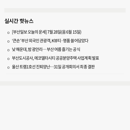
실시간 핫뉴스
[부산일보 오늘의 운세] 7월 28일(음 6월 15일)
‘큰손’ 부산 외국인 관광객, K뷰티·명품 쓸어담았다
낮 해운대, 밤 광안리… 부산 여름 즐기는 공식
부산도시공사, 에코델타시티 공공분양주택 사업계획 발표
울산 트램1호선 진퇴양난…31일 공개회의서 최종 결판