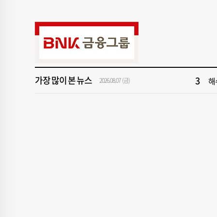
9
‘
1
[속
3
해
가장 많이 본 뉴스
5
'
2026.08.07 (금)
7
창
9
‘
1
[속