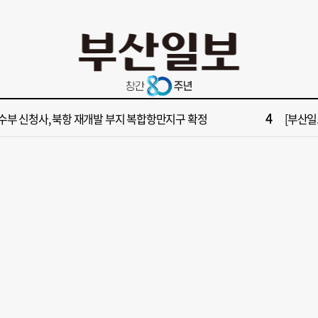
10
불가마 부산’ 식히려면 꽉 막힌 바람길 53곳 열어라
2028
2
보] 제13호 태풍 돌핀 경로, 내주 중국 상륙…'불가마 더위' 언제까지
"아들 결
4
수부 신청사, 북항 재개발 부지 복합항만지구 확정
[부산일보
6
구포시장 가이드' 자처한 한동훈…'구포데이'로 북구 알리기 총력
[부산일보
8
업 반세기 만에 노조 생긴 두 기업, 닮은 꼴 노사 갈등
[부산일보
10
불가마 부산’ 식히려면 꽉 막힌 바람길 53곳 열어라
2028
2
보] 제13호 태풍 돌핀 경로, 내주 중국 상륙…'불가마 더위' 언제까지
"아들 결