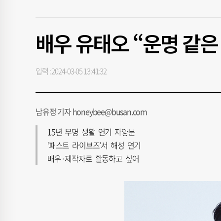
배우 유태오 “운명 같은
입력 : 2024-03-05 13:41:32
남유정 기자 honeybee@busan.com
15년 무명 생활 연기 자양분
‘패스트 라이브즈’서 해성 연기
배우·제작자로 활동하고 싶어