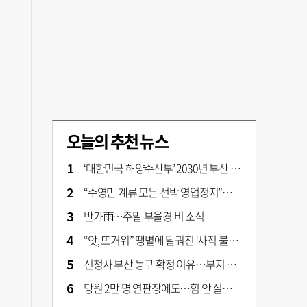
오늘의 추천 뉴스
‘대한민국 해양수산부’ 2030년 부산 북항시대 연다
“수영만 계류 모든 선박 영업정지”… 재개발 속도전
반가雨…주말 부울경 비 소식
“앗, 뜨거워” 땡볕에 달궈진 ‘사직 불가마’ 관중석 무려 70도
신청사 부산 동구 확정 이유…부지 용이성·접근성·집적 가능성이 운명 갈랐다 [해수부 북항 시대]
당원 2만 명 연판장에도…힘 안 실리는 ‘장동혁 사퇴’ 공세