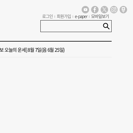
년 첫삽 뜬다더니… ‘범천기지창’ 다시 원점
로그인
회원가입
e-paper
모바일보기
혼했는데, 또"…퇴임 앞두고 가짜 청첩장 뿌린 초등 교장 송치
 오늘의 운세] 8월 7일(음 6월 25일)
 오늘의 운세] 8월 5일(음 6월 23일)
 오늘의 운세] 8월 6일(음 6월 24일)
년 첫삽 뜬다더니… ‘범천기지창’ 다시 원점
혼했는데, 또"…퇴임 앞두고 가짜 청첩장 뿌린 초등 교장 송치