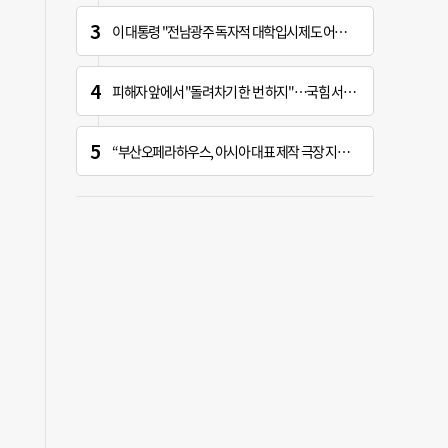
이 대통령 "전남광주 독자적 대학입시제도 어떤가" 제안
피해자 앞에서 "돌려차기 한 번 하지"…국힘 서범수 황당한 망언
“부산오페라하우스, 아시아 대표 제작 극장 지향해야”