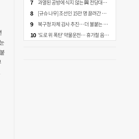
과열된 공방에 식지 않는 與 전당대회… 호남·수도권 집중하는 후보들
[규슈 나우] 조선인 15만 명 끌려간 치쿠호 탄광… 대를 이은 진실 캐기
북구청 자체 감사 추진… 더 불붙는 북구 신청사 갈등
낸
‘도로 위 폭탄’ 약물운전… 휴가철 음주와 병행 단속 [교통안전, 시민이 만든다]
“눈
 붙
부
으