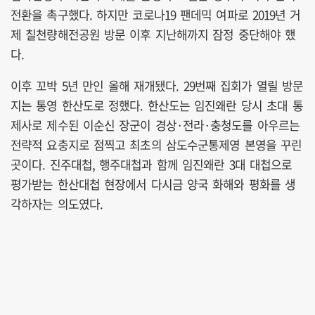
전환을 촉구했다. 하지만 코로나19 팬데믹 여파로 2019년 거
제 칠천량해전공원 방문 이후 지난해까지 잠정 중단해야 했
다.
이후 꼬박 5년 만인 올해 재개됐다. 29번째 집회가 열릴 방문
지는 통영 한산도로 정했다. 한산도는 임진왜란 당시 초대 통
제사로 제수된 이순신 장군이 경상·전라·충청도를 아우르는
전략적 요충지로 점찍고 최초의 삼도수군통제영 본영을 꾸린
곳이다. 진주대첩, 행주대첩과 함께 임진왜란 3대 대첩으로
평가받는 한산대첩 현장에서 다시금 양국 화해와 평화를 생
각하자는 의도였다.