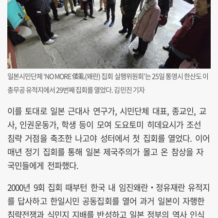
일본시민단체 ‘NO MORE 倭亂(왜란) 집회 실행위원회’는 25일 통영시 한산도 이
충무공 유적지에서 29번째 집회를 열었다. 김민진 기자
이를 토대로 일본 근대사 연구가, 시민단체 대표, 종교인, 교
사, 인권운동가, 학생 등이 모여 도요토미 히데요시가 조선
침략 거점을 축조한 나고야 성터에서 첫 집회를 열었다. 이어
매년 정기 집회를 통해 일본 제국주의가 몰고 온 참상을 자
국민들에게 전파했다.
2000년 9회 집회 때부턴 한국 내 임진왜란‧정유재란 유적지
를 답사하고 한일시민 공동집회를 열어 과거 일본이 자행한
침략전쟁과 식민지 지배를 반성하고 일본 정부의 역사 인식