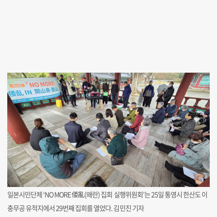
일본시민단체 ‘NO MORE 倭亂(왜란) 집회 실행위원회’는 25일 통영시 한산도 이
충무공 유적지에서 29번째 집회를 열었다. 김민진 기자