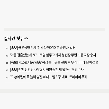
실시간 핫뉴스
[속보] 극우성향 단체 '신남성연대' 대표 숨진 채 발견
'아들 결혼했는데, 또'…퇴임 앞두고 가짜 청첩장 뿌린 초등 교장 송치
[속보] 제15호 태풍 '찬홈' 북상 중…일본 관통 후 우리나라에 단비 선물
[속보] 인천 선관위 사무실서 직원 숨진 채 발견…경위 수사
70kg 바벨에 목 눌려 숨진 40대…헬스장 대표·트레이너 무죄