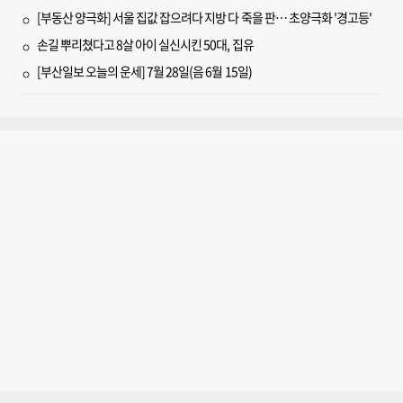
[부동산 양극화] 서울 집값 잡으려다 지방 다 죽을 판… 초양극화 '경고등'
손길 뿌리쳤다고 8살 아이 실신시킨 50대, 집유
[부산일보 오늘의 운세] 7월 28일(음 6월 15일)