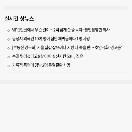
실시간 핫뉴스
VIP 1인실에서 무슨 일이…2억 넘게 쓴 중독자·불법촬영한 의사
음성서 외국인 10여 명이 집단 패싸움하다 1명 사망
[부동산 양극화] 서울 집값 잡으려다 지방 다 죽을 판… 초양극화 '경고등'
손길 뿌리쳤다고 8살 아이 실신시킨 50대, 집유
기록적 폭염에 경남 2명 온열질환 사망