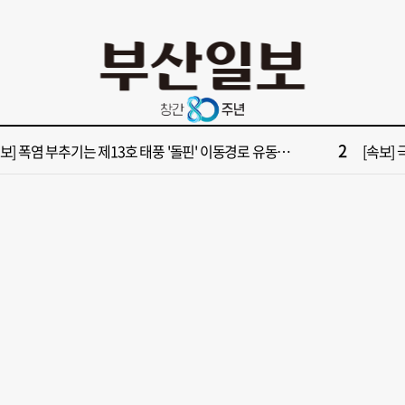
10
부산 영도등대서 꿈같은 하룻밤!”…영도등대 숙소 특별 개방
창업 반
2
보] 폭염 부추기는 제13호 태풍 '돌핀' 이동경로 유동적…북쪽으로 꺾일까
[속보]
4
부산일보 오늘의 운세] 8월 5일(음 6월 23일)
“이 정
6
구포시장 가이드' 자처한 한동훈…'구포데이'로 북구 알리기 총력
‘불가마
8
028년 첫삽 뜬다더니… ‘범천기지창’ 다시 원점
울산 원
10
부산 영도등대서 꿈같은 하룻밤!”…영도등대 숙소 특별 개방
창업 반
2
보] 폭염 부추기는 제13호 태풍 '돌핀' 이동경로 유동적…북쪽으로 꺾일까
[속보]