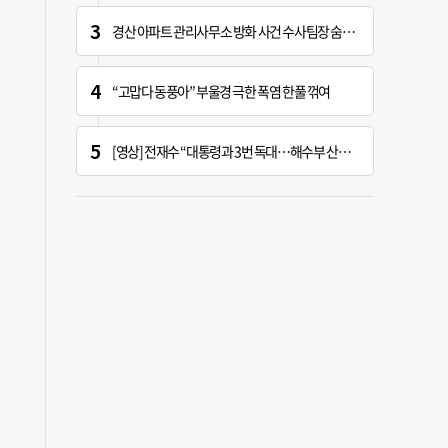
경산 아파트 관리사무소 방화 사건 수사팀장 숨진 채 발견
“고맙다 동풍아” 부울경 극한 폭염 한풀 꺾여
[영상] 전재수 “대통령과 3번 독대…해수부 산하기관 곧 ‘부산행’”