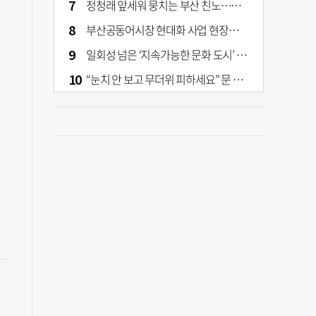
정청래 앞세워 뭉치는 부산 친노…전대 결과가 부산 민주 세력 판도 바꾼다
부산공동어시장 현대화 사업 현장서 오염토 발견
일회성 넘은 ‘지속가능한 문화 도시’ 원동력은 시민 지지 [부산은 열려 있다]
“눈치 안 보고 무더위 피하세요” 문 활짝 연 은행·마트