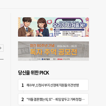
당신을 위한 PICK
해수부, 신청사 부지 선정에 직원들 의견 반영
"아들 결혼했는데, 또"…퇴임 앞두고 가짜 청첩장 뿌린 초등 교장 송치