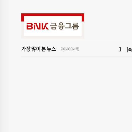
9
“
가장 많이 본 뉴스
1
[속
2026.08.06 (목)
3
[
5
'
7
2
9
“
1
[속