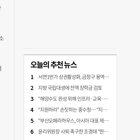
안
소
오늘의 추천 뉴스
적
서면1번가 상권활성화, 금정구 용역 그대로 ‘복붙’
지방 국립대생에 전액 장학금 검토
“해양수도 완성 위해 인프라·교육·세제 등 전방위 지원”…부산해양수도특별법’ 개정안 발의
“지원하라” 손짓하는 중수청… “지켜보자” 머뭇대는 검찰
“부산오페라하우스, 아시아 대표 제작 극장 지향해야”
윤리위원장 사퇴 촉구한 조경태 “한동훈 제명 철회해야”