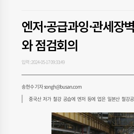
엔저·공급과잉·관세장벽 
와 점검회의
입력 : 2024-05-17 09:33:49
송현수 기자 songh@busan.com
중국산 저가 철강 공습에 엔저 등에 업은 일본산 철강공세