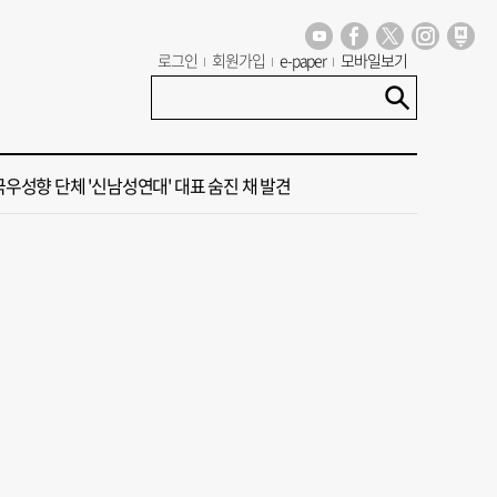
로그인
회원가입
e-paper
모바일보기
세기 만에 노조 생긴 두 기업, 닮은 꼴 노사 갈등
 극우성향 단체 '신남성연대' 대표 숨진 채 발견
도 폭염 예상 못 해” 골프 예약 취소 속출
 부산’ 식히려면 꽉 막힌 바람길 53곳 열어라
룸촌 덮친 페인트 공장 화재…1명 사망·1명 중상
세기 만에 노조 생긴 두 기업, 닮은 꼴 노사 갈등
 극우성향 단체 '신남성연대' 대표 숨진 채 발견