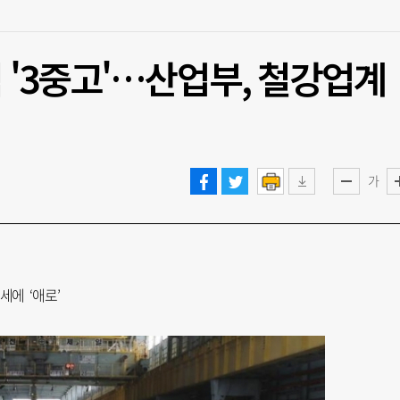
'3중고'…산업부, 철강업계
가
에 ‘애로’