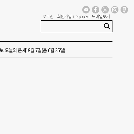
 부산서도 21대 대선 투표소 ‘특이 수치’ 발견
로그인
회원가입
e-paper
모바일보기
신청사, 북항 재개발 부지 복합항만지구 확정
 오늘의 운세] 8월 7일(음 6월 25일)
국 해양수산부’ 2030년 부산 북항시대 연다
 오늘의 운세] 8월 8일(음 6월 26일)
 부산서도 21대 대선 투표소 ‘특이 수치’ 발견
신청사, 북항 재개발 부지 복합항만지구 확정