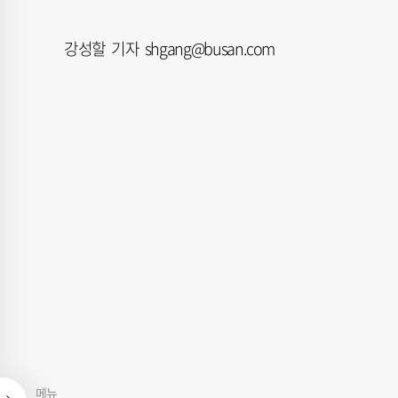
강성할 기자 shgang@busan.com
메뉴