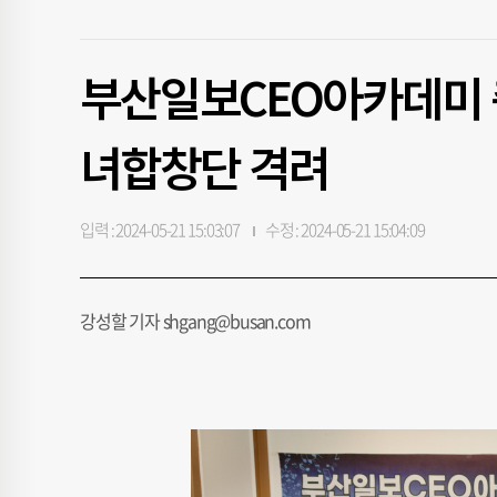
부산일보CEO아카데미 
녀합창단 격려
입력 : 2024-05-21 15:03:07
수정 : 2024-05-21 15:04:09
강성할 기자 shgang@busan.com