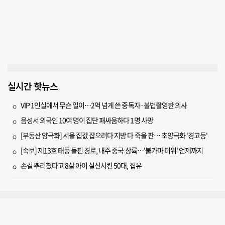
실시간 핫뉴스
VIP 1인실에서 무슨 일이…2억 넘게 쓴 중독자·불법촬영한 의사
음성서 외국인 10여 명이 집단 패싸움하다 1명 사망
[부동산 양극화] 서울 집값 잡으려다 지방 다 죽을 판… 초양극화 '경고등'
[속보] 제13호 태풍 돌핀 경로, 내주 중국 상륙…'불가마 더위' 언제까지
손길 뿌리쳤다고 8살 아이 실신시킨 50대, 집유