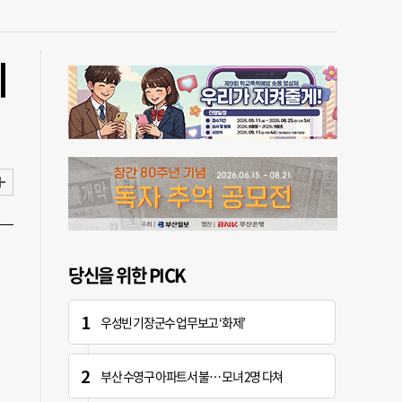
의
당신을 위한 PICK
우성빈 기장군수 업무보고 ‘화제’
부산 수영구 아파트서 불… 모녀 2명 다쳐