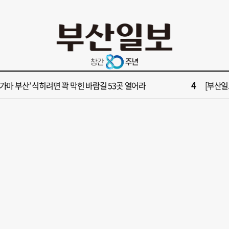
10
울서 만난 박형준·안철수…"부산 발전 위해 힘 보태기로"
[단독] “
2
028년 첫삽 뜬다더니… ‘범천기지창’ 다시 원점
'구포시장
4
불가마 부산’ 식히려면 꽉 막힌 바람길 53곳 열어라
[부산일보
6
수부, 신청사 부지 선정에 직원들 의견 반영
“해수부 
8
업 반세기 만에 노조 생긴 두 기업, 닮은 꼴 노사 갈등
의령군민
10
울서 만난 박형준·안철수…"부산 발전 위해 힘 보태기로"
[단독] “
2
028년 첫삽 뜬다더니… ‘범천기지창’ 다시 원점
'구포시장