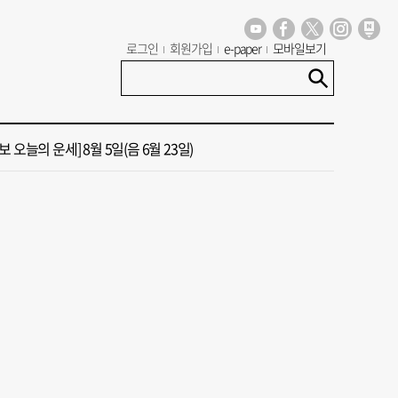
양산, 공식 기록만큼 덥지 않다”… 양산시, 기상청에 관측장비 이동 요청
로그인
회원가입
e-paper
모바일보기
 가이드' 자처한 한동훈…'구포데이'로 북구 알리기 총력
 오늘의 운세] 8월 5일(음 6월 23일)
산하기관 이전, 2차 공공기관 지방이전과 연계 추진 안 돼”
 1인당 50만 원 민생안정지원금 지급
양산, 공식 기록만큼 덥지 않다”… 양산시, 기상청에 관측장비 이동 요청
 가이드' 자처한 한동훈…'구포데이'로 북구 알리기 총력