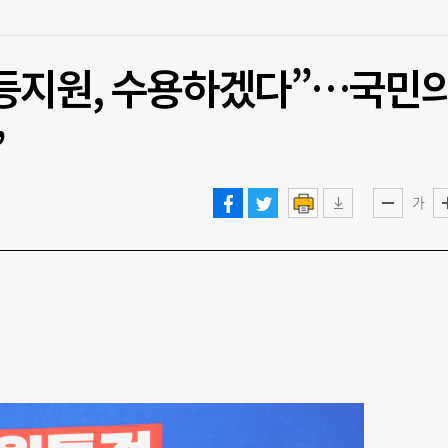
등지원, 수용하겠다”…국민
”
가