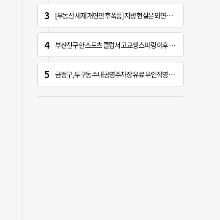
[부동산 세제 개편안 후폭풍] 지방 현실은 외면 당했다… 서울 위주 정책에 지역민 '부글부글'
부산진구 한 스포츠 클럽서 고교생 스파링 이후 의식불명… 끝내 숨져
금정구, 두구동 수내공영주차장 유료 무인직영 운영 개시