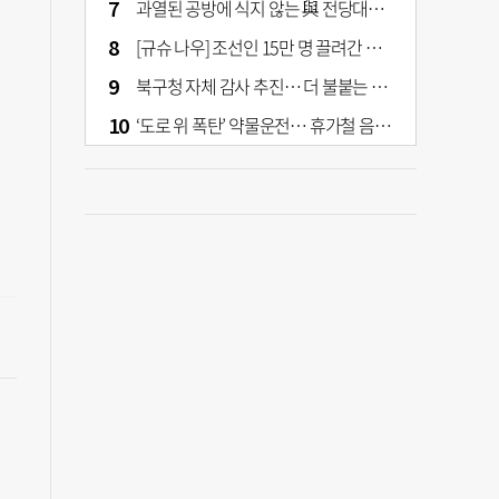
과열된 공방에 식지 않는 與 전당대회… 호남·수도권 집중하는 후보들
[규슈 나우] 조선인 15만 명 끌려간 치쿠호 탄광… 대를 이은 진실 캐기
북구청 자체 감사 추진… 더 불붙는 북구 신청사 갈등
‘도로 위 폭탄’ 약물운전… 휴가철 음주와 병행 단속 [교통안전, 시민이 만든다]