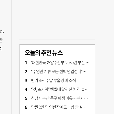
여야
받
혁
오늘의 추천 뉴스
‘대한민국 해양수산부’ 2030년 부산 북항시대 연다
“수영만 계류 모든 선박 영업정지”… 재개발 속도전
반가雨…주말 부울경 비 소식
“앗, 뜨거워” 땡볕에 달궈진 ‘사직 불가마’ 관중석 무려 70도
신청사 부산 동구 확정 이유…부지 용이성·접근성·집적 가능성이 운명 갈랐다 [해수부 북항 시대]
당원 2만 명 연판장에도…힘 안 실리는 ‘장동혁 사퇴’ 공세