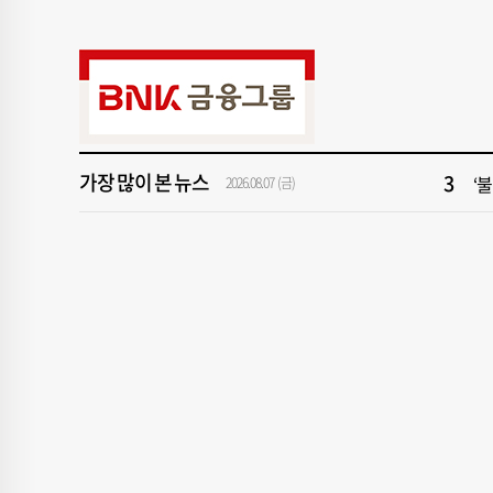
9
서
1
2
3
‘
가장 많이 본 뉴스
5
해
2026.08.07 (금)
7
창
9
서
1
2