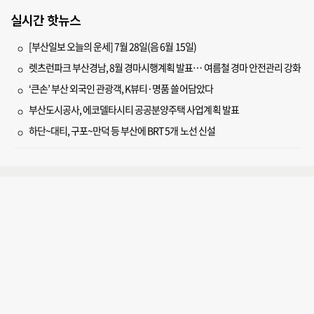
실시간 핫뉴스
[부산일보 오늘의 운세] 7월 28일(음 6월 15일)
렛츠런파크 부산경남, 8월 경마시행계획 발표… 여름철 경마 안전관리 강화
‘큰손’ 부산 외국인 관광객, K뷰티·명품 쓸어담았다
부산도시공사, 에코델타시티 공공분양주택 사업계획 발표
하단~대티, 구포~만덕 등 부산에 BRT 5개 노선 신설