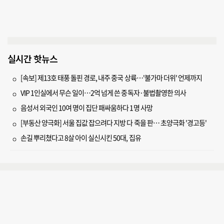
실시간 핫뉴스
[속보] 제13호 태풍 돌핀 경로, 내주 중국 상륙…'불가마 더위' 언제까지
VIP 1인실에서 무슨 일이…2억 넘게 쓴 중독자·불법촬영한 의사
음성서 외국인 10여 명이 집단 패싸움하다 1명 사망
[부동산 양극화] 서울 집값 잡으려다 지방 다 죽을 판… 초양극화 '경고등'
손길 뿌리쳤다고 8살 아이 실신시킨 50대, 집유