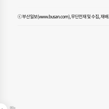
ⓒ 부산일보(www.busan.com), 무단전재 및 수집, 
메뉴