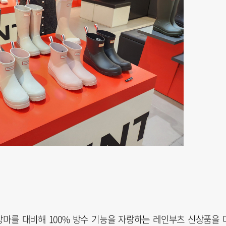
장마를 대비해 100% 방수 기능을 자랑하는 레인부츠 신상품을 