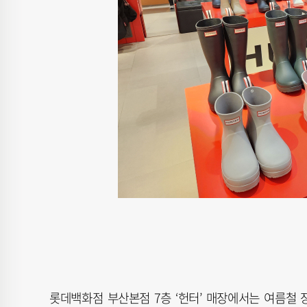
롯데백화점 부산본점 7층 ‘헌터’ 매장에서는 여름철 