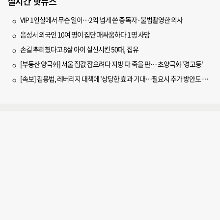
실시간 핫뉴스
VIP 1인실에서 무슨 일이…2억 넘게 쓴 중독자·불법촬영한 의사
음성서 외국인 10여 명이 집단 패싸움하다 1명 사망
손길 뿌리쳤다고 8살 아이 실신시킨 50대, 집유
[부동산 양극화] 서울 집값 잡으려다 지방 다 죽을 판… 초양극화 '경고등'
[속보] 김용범, 레버리지 대책에 '상당한 효과 기대…필요시 추가 방안도 검토'