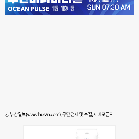
ⓒ 부산일보(www.busan.com), 무단전재 및 수집, 재배포금지