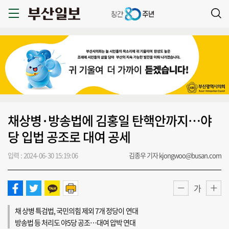
채상병·방송법에 김홍일 탄핵안까지…야
당 입법 공조로 대여 공세
입력 : 2024-06-30 15:19:06
김종우 기자 kjongwoo@busan.com
가
채 상병 특검법, 국민의힘 제외 7개 정당이 연대
방송법 등 처리도 야5당 공조…대여 압박 연대