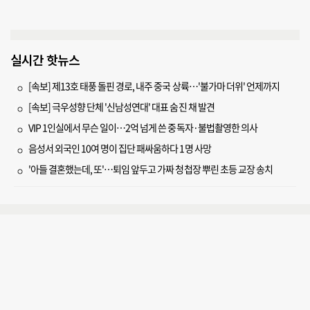
실시간 핫뉴스
[속보] 제13호 태풍 돌핀 경로, 내주 중국 상륙…'불가마 더위' 언제까지
[속보] 극우성향 단체 '신남성연대' 대표 숨진 채 발견
VIP 1인실에서 무슨 일이…2억 넘게 쓴 중독자·불법촬영한 의사
음성서 외국인 10여 명이 집단 패싸움하다 1명 사망
'아들 결혼했는데, 또'…퇴임 앞두고 가짜 청첩장 뿌린 초등 교장 송치