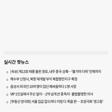
실시간 핫뉴스
[속보] 제13호 태풍 돌핀 경로, 내주 중국 상륙…'불가마 더위' 언제까지
해수부 신청사, 북항 재개발 부지 복합항만지구 확정
음성서 외국인 10여 명이 집단 패싸움하다 1명 사망
VIP 1인실에서 무슨 일이…2억 넘게 쓴 중독자·불법촬영한 의사
[부동산 양극화] 서울 집값 잡으려다 지방 다 죽을 판… 초양극화 '경고등'