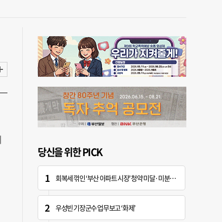
제
당신을 위한 PICK
회복세 꺾인 ‘부산 아파트 시장’ 청약 미달·미분양 심화
우성빈 기장군수 업무보고 ‘화제’