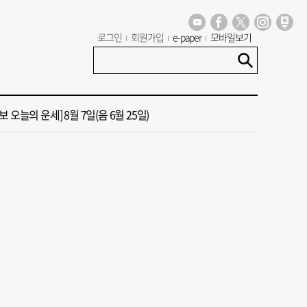
년 첫삽 뜬다더니… ‘범천기지창’ 다시 원점
로그인
회원가입
e-paper
모바일보기
혼했는데, 또"…퇴임 앞두고 가짜 청첩장 뿌린 초등 교장 송치
 오늘의 운세] 8월 7일(음 6월 25일)
 오늘의 운세] 8월 5일(음 6월 23일)
 오늘의 운세] 8월 6일(음 6월 24일)
년 첫삽 뜬다더니… ‘범천기지창’ 다시 원점
혼했는데, 또"…퇴임 앞두고 가짜 청첩장 뿌린 초등 교장 송치