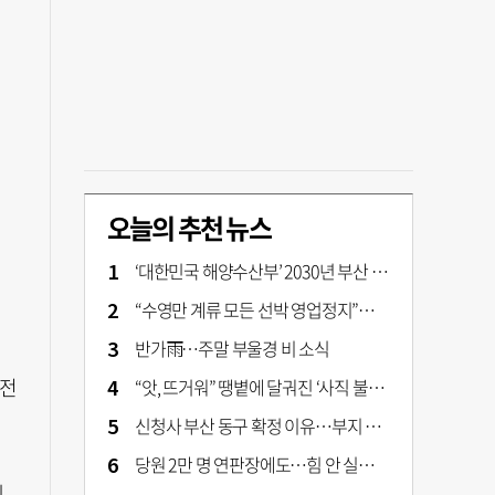
오늘의 추천 뉴스
‘대한민국 해양수산부’ 2030년 부산 북항시대 연다
“수영만 계류 모든 선박 영업정지”… 재개발 속도전
반가雨…주말 부울경 비 소식
승전
“앗, 뜨거워” 땡볕에 달궈진 ‘사직 불가마’ 관중석 무려 70도
신청사 부산 동구 확정 이유…부지 용이성·접근성·집적 가능성이 운명 갈랐다 [해수부 북항 시대]
당원 2만 명 연판장에도…힘 안 실리는 ‘장동혁 사퇴’ 공세
제