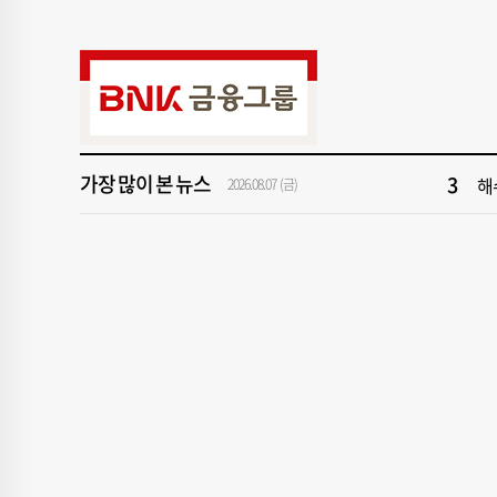
9
‘
1
[속
3
해
가장 많이 본 뉴스
5
'
2026.08.07 (금)
7
창
9
‘
1
[속