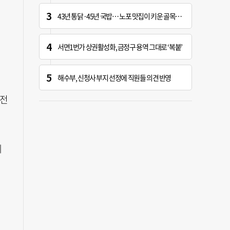
43년 통닭·45년 국밥… 노포 맛집이 키운 골목시장 [골목시장, 다시 장날]
서면1번가 상권활성화, 금정구 용역 그대로 ‘복붙’
해수부, 신청사 부지 선정에 직원들 의견 반영
승전
제