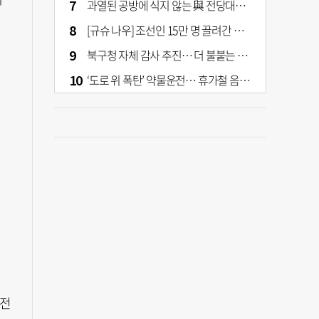
과열된 공방에 식지 않는 與 전당대회… 호남·수도권 집중하는 후보들
[규슈 나우] 조선인 15만 명 끌려간 치쿠호 탄광… 대를 이은 진실 캐기
북구청 자체 감사 추진… 더 불붙는 북구 신청사 갈등
‘도로 위 폭탄’ 약물운전… 휴가철 음주와 병행 단속 [교통안전, 시민이 만든다]
승전