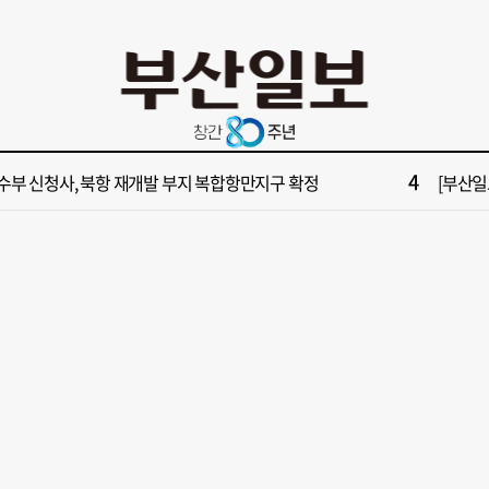
10
불가마 부산’ 식히려면 꽉 막힌 바람길 53곳 열어라
2028
2
보] 제13호 태풍 돌핀 경로, 내주 중국 상륙…'불가마 더위' 언제까지
"아들 결
4
수부 신청사, 북항 재개발 부지 복합항만지구 확정
[부산일보
6
구포시장 가이드' 자처한 한동훈…'구포데이'로 북구 알리기 총력
[부산일보
8
업 반세기 만에 노조 생긴 두 기업, 닮은 꼴 노사 갈등
[부산일보
10
불가마 부산’ 식히려면 꽉 막힌 바람길 53곳 열어라
2028
2
보] 제13호 태풍 돌핀 경로, 내주 중국 상륙…'불가마 더위' 언제까지
"아들 결