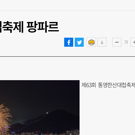
첩축제 팡파르
가
제63회 통영한산대첩축