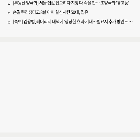
[부동산 양극화] 서울 집값 잡으려다 지방 다 죽을 판… 초양극화 '경고등'
손길 뿌리쳤다고 8살 아이 실신시킨 50대, 집유
[속보] 김용범, 레버리지 대책에 '상당한 효과 기대…필요시 추가 방안도 검토'