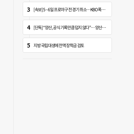
[속보] 5∼6일 프로야구 전 경기 취소…KBO 폭염 긴급대책 회의 개최
[단독] “양산, 공식 기록만큼 덥지 않다”… 양산시, 기상청에 관측장비 이동 요청
지방 국립대생에 전액 장학금 검토