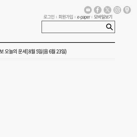
 오늘의 운세] 8월 6일(음 6월 24일)
로그인
회원가입
e-paper
모바일보기
13호 태풍 돌핀 경로, 내주 중국 상륙…'불가마 더위' 언제까지
 오늘의 운세] 8월 5일(음 6월 23일)
도 폭염 예상 못 해” 골프 예약 취소 속출
년 첫삽 뜬다더니… ‘범천기지창’ 다시 원점
 오늘의 운세] 8월 6일(음 6월 24일)
13호 태풍 돌핀 경로, 내주 중국 상륙…'불가마 더위' 언제까지