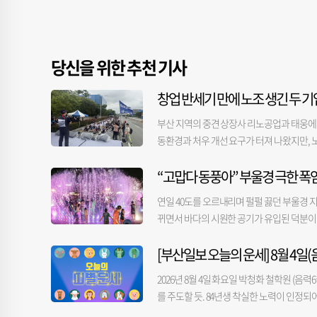
당신을 위한 추천 기사
창업 반세기 만에 노조 생긴 두 기업
부산 지역의 중견 상장사 리노공업과 태웅에서
동환경과 처우 개선 요구가 터져 나왔지만, 
협력적 노사 관계를 정립하지 못한다면 생산 
“고맙다 동풍아” 부울경 극한 폭
따르면 전국금속노동조합 리노공업지회는 5일 
9차 교섭은 빈손으로 끝났다. 노조는 성과급
연일 40도를 오르내리며 펄펄 끓던 부울경 
“세 번째 회사안 제시에도 노조가 불법적이고
뀌면서 바다의 시원한 공기가 유입된 덕분이다
23일 33차 교섭을 마지막으로 교섭이 중단
은 이날 39.4도를 기록하며 40도 아래로 떨어졌
해 5일부터 저녁시간 준법투쟁도 시작한다. 금
[부산일보 오늘의 운세] 8월 4일(음
다소 내렸다. 반면 동풍의 영향이 덜 미치는 밀양
는 방식이다. 노사는 임금 인상율과 노조 활
안 부울경 지역을 달군 주범은 서풍이었다. 
다른 꼴이다. 리노공업은 1978년, 태웅은 19
2026년 8월 4일 화요일 박청화 철학원 (음력6
쳐 극한 폭염을 만들었다. 하지만 3일부터 
든 창립자 겸 오너가 여전히 경영 일선에서 
를 주도할 듯. 84년생 착실한 노력이 인정되어
방기상청 관계자는 “이번 주는 대체로 동풍이
조 설립 배경으로 든다. 속사정은 차이가 있다.
리하는 것은 무리. 순서를 정해 처리함이 좋을