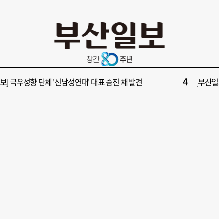
10
들 결혼했는데, 또"…퇴임 앞두고 가짜 청첩장 뿌린 초등 교장 송치
[부산일보
2
보] 폭염 부추기는 제13호 태풍 '돌핀' 이동경로 유동적…북쪽으로 꺾일까
[속보] 제
4
속보] 극우성향 단체 '신남성연대' 대표 숨진 채 발견
[부산일보
6
구포시장 가이드' 자처한 한동훈…'구포데이'로 북구 알리기 총력
“이 정
8
불가마 부산’ 식히려면 꽉 막힌 바람길 53곳 열어라
2028
10
들 결혼했는데, 또"…퇴임 앞두고 가짜 청첩장 뿌린 초등 교장 송치
[부산일보
2
보] 폭염 부추기는 제13호 태풍 '돌핀' 이동경로 유동적…북쪽으로 꺾일까
[속보] 제