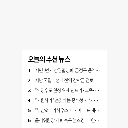
오늘의 추천 뉴스
서면1번가 상권활성화, 금정구 용역 그대로 ‘복붙’
지방 국립대생에 전액 장학금 검토
“해양수도 완성 위해 인프라·교육·세제 등 전방위 지원”…부산해양수도특별법’ 개정안 발의
“지원하라” 손짓하는 중수청… “지켜보자” 머뭇대는 검찰
“부산오페라하우스, 아시아 대표 제작 극장 지향해야”
윤리위원장 사퇴 촉구한 조경태 “한동훈 제명 철회해야”