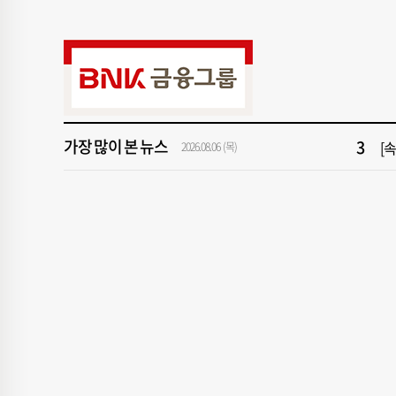
9
"아
1
[속
3
[
가장 많이 본 뉴스
5
'
2026.08.06 (목)
7
‘
9
"아
1
[속