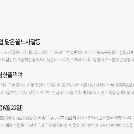
, 닮은 꼴 노사 갈등
 노사 갈등이 장기화되고 있다. 두 곳 모두 창업 반세기 만에 처음 노동조합이 설립되며
노사 입장 차가 좀처럼 좁혀지지 않는다. 각각 반도체와 에너지 업황이 호조를 맞은 상황
차질에 더해 글로벌 시장의 기회를 놓칠 수도 있다는 진단이 나온다. 4일 리노공업 노사
염 한풀 꺾여
부산시청 후문에서 결의대회를 연다. 지난달 23일 총파업 돌입 이후 지난달 30일 진행
 비중이 과도하게 높은 임금 구조 개선을 요구하며 사측의 성실한 교섭을 촉구한다. 사측
지역의 극한 폭염이 한풀 꺾였다. 찜통더위를 유발하던 서풍 대신 바람의 방향이 동쪽으로
 회사의 존립을 위협하는 과도한 요구를 고수하고 있다”고 주장한다. 태웅 노사도 지난
. 3일 부산지방기상청에 따르면, 전날 42.5도를 기록 역대 최고 기온 기록을 갈아치운 
됐다. 전국금속노동조합연맹(금속노련) 태웅노조는 지난 5월 시작한 점심시간 준법투쟁에
다. 부산 역시 35.7도로 낮아졌고, 전날 40도를 넘긴 창원(36.8도)과 김해(38.9도)도 기온
속 가열로를 24시간 가동하는 공장 특성상 30분 만에 끝내던 식사 시간을 1시간 동안 
 6월 22일)
(40.5도)과 의령(40.7도) 등 내륙은 여전히 40도를 웃도는 맹렬한 더위가 이어졌다. 그
동 인정(전임자 유급근로시간면제제도)을 두고 맞서고 있다. 두 기업의 노사갈등은 닮은 
내륙에서 데워진 공기가 서풍을 타고 동쪽으로 이동하며 열 축적이 발생했고, 푄 현상까지
81년 창업했지만, 노조는 각각 지난 올해 3월, 지난해 7월에 처음 설립됐다. 70대 후반에 
월22일) 051-863-8306 ◎-大吉 ○-吉 △-平 X-凶 쥐 96년생 명랑하고 쾌활한 행동이 분위
동풍이 불며 육지에 비해 상대적으로 시원한 바다 공기가 유입돼 기온을 끌어내렸다. 부산
압도적인 지배력을 행사하고 있는 점도 공통점이다. 양사 노조는 모두 열악한 노동환경을 
 신뢰를 얻을 듯. 72년생 극과 극은 통하는 법. 힘들었다면 반전이. 60년생 한꺼번에 일을
 불어 부산에 40도 이상의 가마솥더위는 당분간 없을 것”이라고 전망했다. 무더위가 장
 리노공업은 반도체 부품 기업으로, 지난해 매출 3725억 원, 영업이익 1770억 원으로 역
 듯. 48년생 아랫사람을 잘 다스려야. 36년생 마음을 가다듬고 기분 전환을 꾀함이 좋을 듯