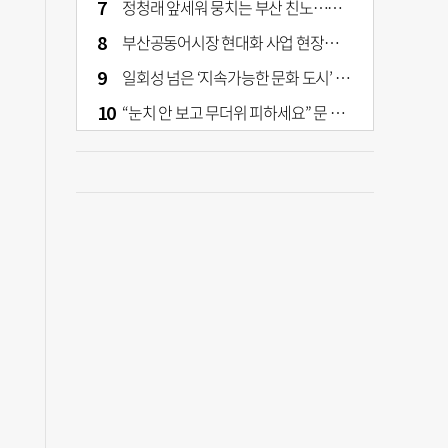
정청래 앞세워 뭉치는 부산 친노…전대 결과가 부산 민주 세력 판도 바꾼다
부산공동어시장 현대화 사업 현장서 오염토 발견
일회성 넘은 ‘지속가능한 문화 도시’ 원동력은 시민 지지 [부산은 열려 있다]
“눈치 안 보고 무더위 피하세요” 문 활짝 연 은행·마트