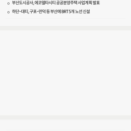
부산도시공사, 에코델타시티 공공분양주택 사업계획 발표
하단~대티, 구포~만덕 등 부산에 BRT 5개 노선 신설