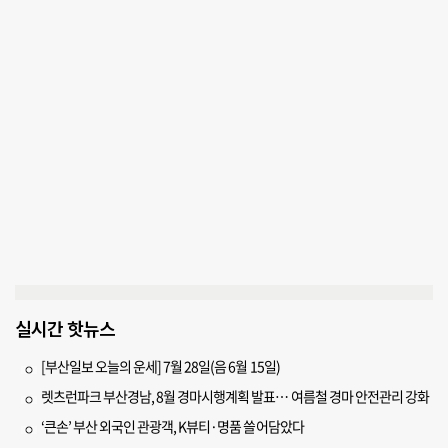
실시간 핫뉴스
[부산일보 오늘의 운세] 7월 28일(음 6월 15일)
렛츠런파크 부산경남, 8월 경마시행계획 발표… 여름철 경마 안전관리 강화
‘큰손’ 부산 외국인 관광객, K뷰티·명품 쓸어담았다