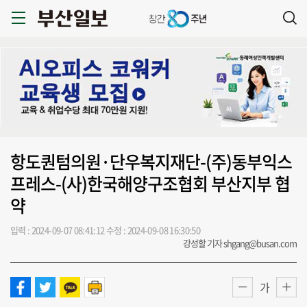
항도퀀텀의원·단우복지재단-(주)동부익스
프레스-(사)한국해양구조협회 부산지부 협
약
입력 : 2024-09-07 08:41:12
수정 : 2024-09-08 16:30:50
강성할 기자 shgang@busan.com
가