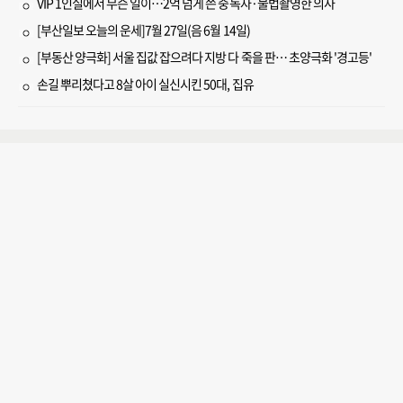
VIP 1인실에서 무슨 일이…2억 넘게 쓴 중독자·불법촬영한 의사
[부산일보 오늘의 운세]7월 27일(음 6월 14일)
[부동산 양극화] 서울 집값 잡으려다 지방 다 죽을 판… 초양극화 '경고등'
손길 뿌리쳤다고 8살 아이 실신시킨 50대, 집유