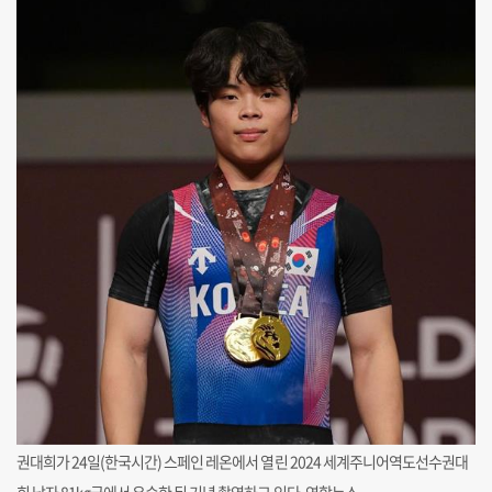
권대희가 24일(한국시간) 스페인 레온에서 열린 2024 세계주니어역도선수권대