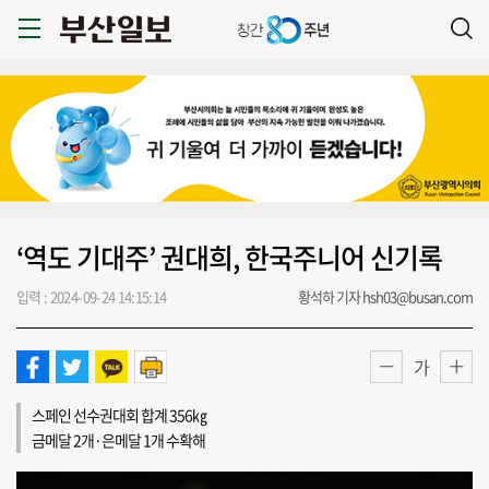
‘역도 기대주’ 권대희, 한국주니어 신기록
입력 : 2024-09-24 14:15:14
황석하 기자 hsh03@busan.com
가
스페인 선수권대회 합계 356㎏
금메달 2개·은메달 1개 수확해